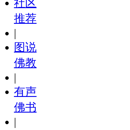
社区
推荐
|
图说
佛教
|
有声
佛书
|