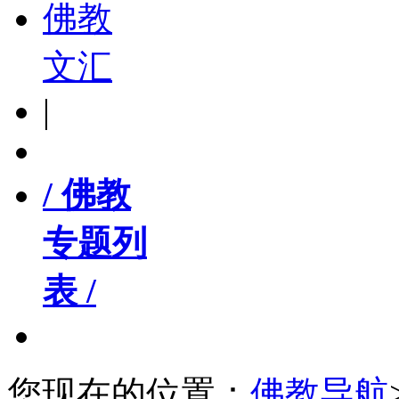
佛教
文汇
|
/ 佛教
专题列
表 /
您现在的位置：
佛教导航