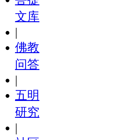
文库
|
佛教
问答
|
五明
研究
|