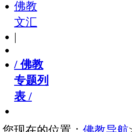
佛教
文汇
|
/ 佛教
专题列
表 /
您现在的位置：
佛教导航