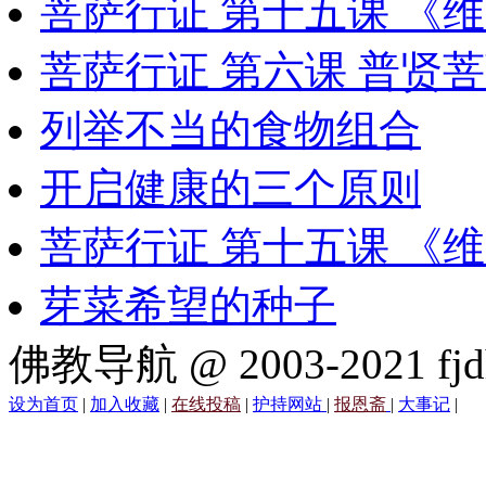
菩萨行证 第十五课 《
菩萨行证 第六课 普贤
列举不当的食物组合
开启健康的三个原则
菩萨行证 第十五课 《
芽菜希望的种子
佛教导航 @ 2003-2021 fjd
设为首页
|
加入收藏
|
在线投稿
|
护持网站
|
报恩斋
|
大事记
|