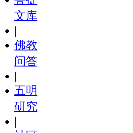
文库
|
佛教
问答
|
五明
研究
|