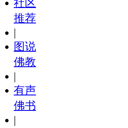
社区
推荐
|
图说
佛教
|
有声
佛书
|