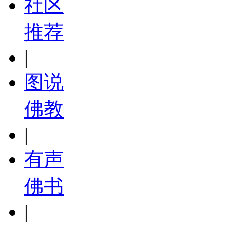
社区
推荐
|
图说
佛教
|
有声
佛书
|