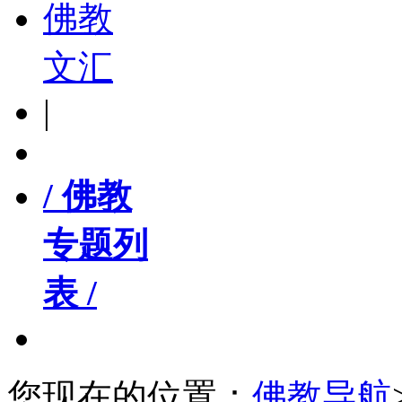
佛教
文汇
|
/ 佛教
专题列
表 /
您现在的位置：
佛教导航