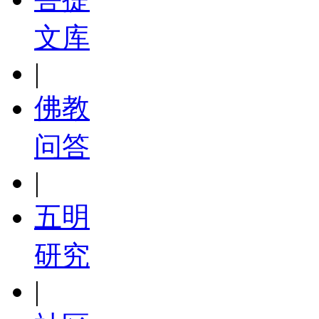
文库
|
佛教
问答
|
五明
研究
|