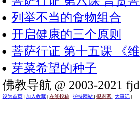
菩萨行证 第六课 普贤
列举不当的食物组合
开启健康的三个原则
菩萨行证 第十五课 《
芽菜希望的种子
佛教导航 @ 2003-2021 fjd
设为首页
|
加入收藏
|
在线投稿
|
护持网站
|
报恩斋
|
大事记
|