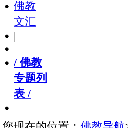
佛教
文汇
|
/ 佛教
专题列
表 /
您现在的位置：
佛教导航