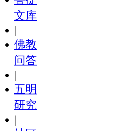
文库
|
佛教
问答
|
五明
研究
|