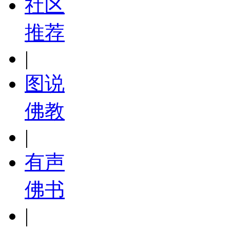
社区
推荐
|
图说
佛教
|
有声
佛书
|