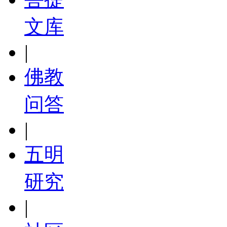
文库
|
佛教
问答
|
五明
研究
|