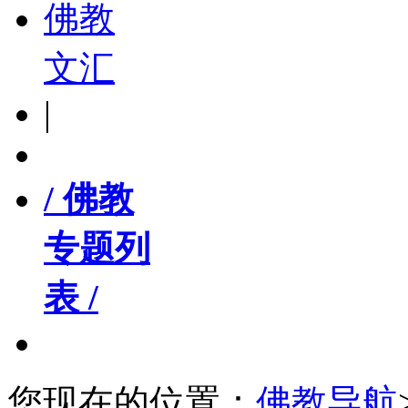
佛教
文汇
|
/ 佛教
专题列
表 /
您现在的位置：
佛教导航