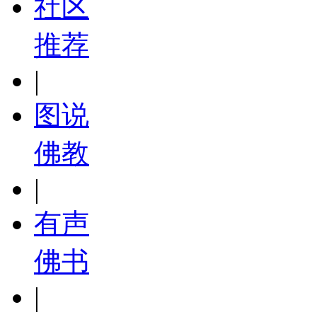
社区
推荐
|
图说
佛教
|
有声
佛书
|