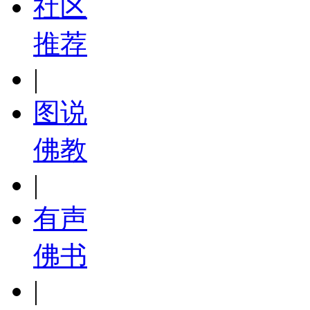
社区
推荐
|
图说
佛教
|
有声
佛书
|