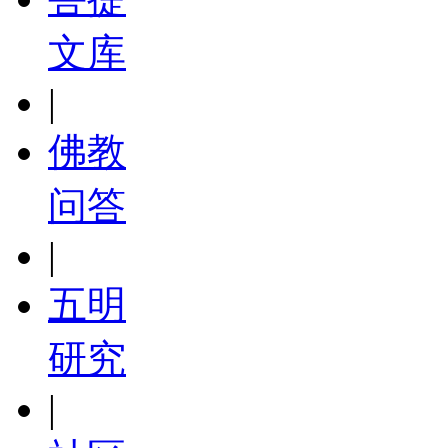
文库
|
佛教
问答
|
五明
研究
|