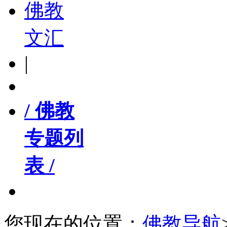
佛教
文汇
|
/ 佛教
专题列
表 /
您现在的位置：
佛教导航