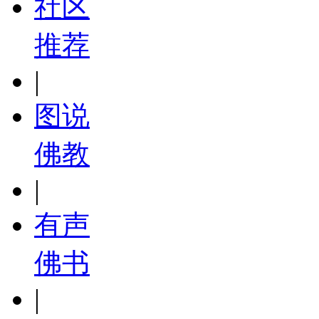
社区
推荐
|
图说
佛教
|
有声
佛书
|