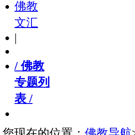
佛教
文汇
|
/ 佛教
专题列
表 /
您现在的位置：
佛教导航