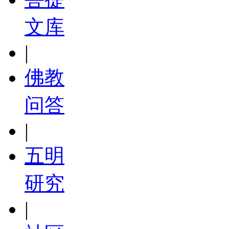
文库
|
佛教
问答
|
五明
研究
|