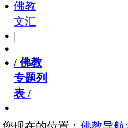
佛教
文汇
|
/ 佛教
专题列
表 /
您现在的位置：
佛教导航