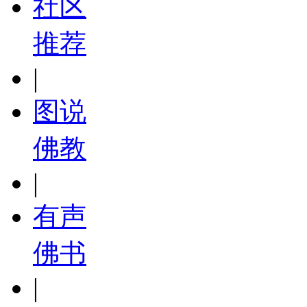
社区
推荐
|
图说
佛教
|
有声
佛书
|