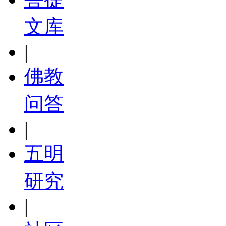
文库
|
佛教
问答
|
五明
研究
|