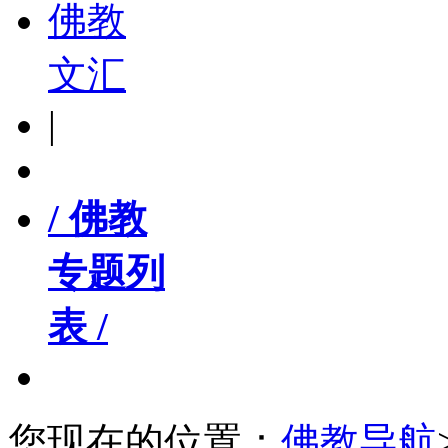
佛教
文汇
|
/ 佛教
专题列
表 /
您现在的位置：
佛教导航