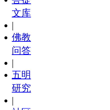
文库
|
佛教
问答
|
五明
研究
|