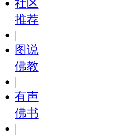
社区
推荐
|
图说
佛教
|
有声
佛书
|