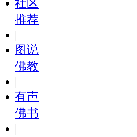
社区
推荐
|
图说
佛教
|
有声
佛书
|