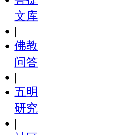
文库
|
佛教
问答
|
五明
研究
|