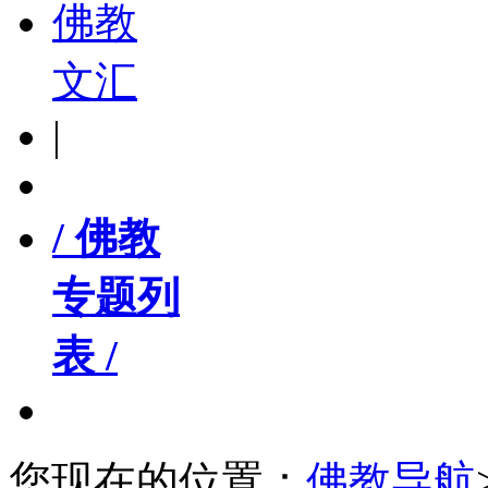
佛教
文汇
|
/ 佛教
专题列
表 /
您现在的位置：
佛教导航