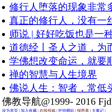
修行人堕落的现象非常
真正的修行人，没有一
师说 | 好好吃饭也是一
道德经丨圣人之道，为
学佛想改变命运，就要
禅的智慧与人生境界
佛说人生：智者，常低
佛教导航@1999- 2016 Fjd
设为首页
|
加入收藏
|
在线投稿
|
护持网站
|
报恩斋
|
大事记
|