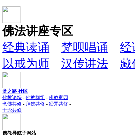
佛法讲座专区
经典读诵
梵呗唱诵
经
以戒为师
汉传讲法
藏
觉之路 社区
佛教论坛
-
佛教群组
-
佛教家园
念佛共修
-
拜佛共修
-
经咒共修
-
十念共修
佛教导航子网站