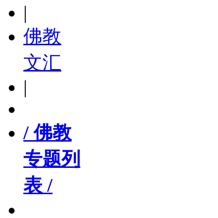
|
佛教
文汇
|
/ 佛教
专题列
表 /