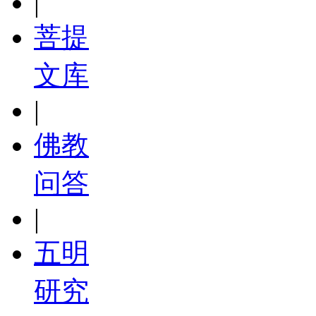
|
菩提
文库
|
佛教
问答
|
五明
研究