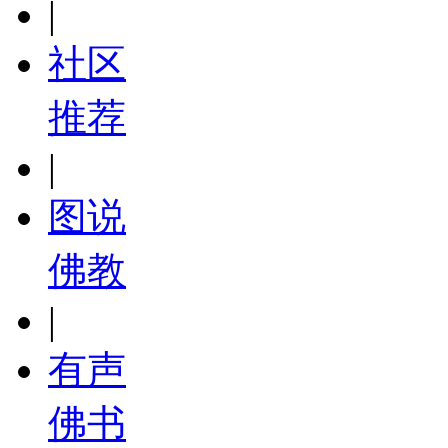
|
社区
推荐
|
图说
佛教
|
有声
佛书