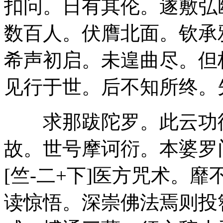
扣问。日有其伦。遂敷弘
数百人。伏膺北面。钦承
希声初启。未遑曲尽。但
见行于世。后不知所终。
求那跋陀罗。此云功德
故。世号摩诃衍。本婆罗
[竺-二+下]医方咒术。
读惊悟。深崇佛法焉则投