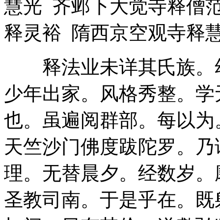
慧光 齐邺下大觉寺释僧
释灵裕 隋西京空观寺释
释法业未详其氏族。幼
少年出家。风格秀整。学
也。虽遍阅群部。每以为
天竺沙门佛度跋陀罗。乃
理。无替晨夕。经数岁。
圣教司南。于是乎在。既