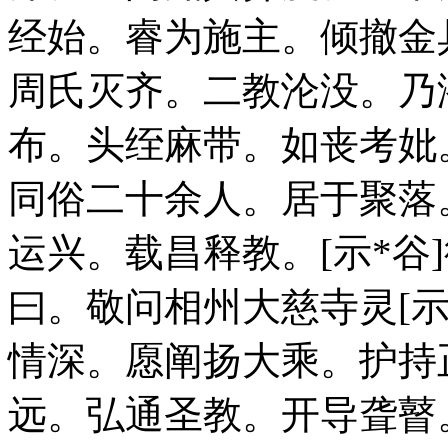
经始。睿为施主。倾撤金
周氏灭齐。二教沦没。乃
布。头绖麻带。如丧考妣
同俗二十余人。居于聚落
运兴。载昌释教。[示*谷
曰。敬问相州大慈寺灵[示
情深。愿阐扬大乘。护持
远。弘通圣教。开导聋瞽