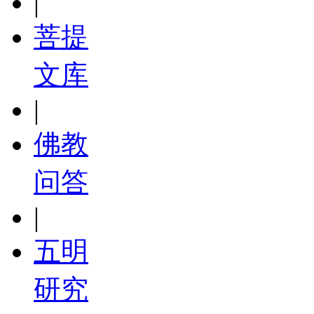
|
菩提
文库
|
佛教
问答
|
五明
研究