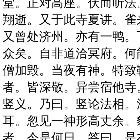
堂。正对高座。伏而听法
翔逝。又于此寺夏讲。雀
又曾处济州。亦有一鸭。
众矣。自非道洽冥府。何
僧加毁。当夜有神。特致
者。皆深敬。异尝宿他寺
竖义。乃曰。竖论法相。
耳。忽见一神形高丈余。
者。今是何日。答曰。是