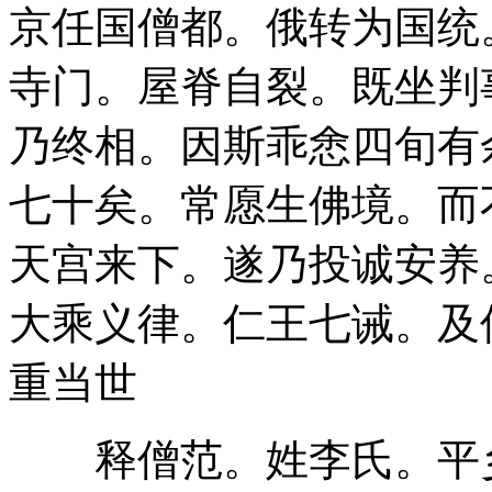
京任国僧都。俄转为国统
寺门。屋脊自裂。既坐判
乃终相。因斯乖悆四旬有
七十矣。常愿生佛境。而
天宫来下。遂乃投诚安养
大乘义律。仁王七诫。及
重当世
释僧范。姓李氏。平乡