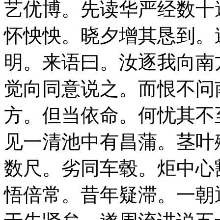
艺优博。先读华严经数十
怀怏怏。晓夕增其恳到。
明。来语曰。汝逐我向南
觉向同意说之。而恨不问
方。但当依命。何忧其不
见一清池中有昌蒲。茎叶
数尺。劣同车毂。炬中心
悟倍常。昔年疑滞。一朝