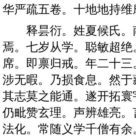
华严疏五卷。十地地持维
释昙衍。姓夏候氏。南
焉。七岁从学。聪敏超绝
席。即禀归戒。年二十三
涉无暇。乃损食息。然于
其志莫之能通。遂开拓寰
仍毗赞玄理。声辨雄亮。
法化。常随义学千僧有余