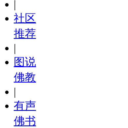
|
社区
推荐
|
图说
佛教
|
有声
佛书