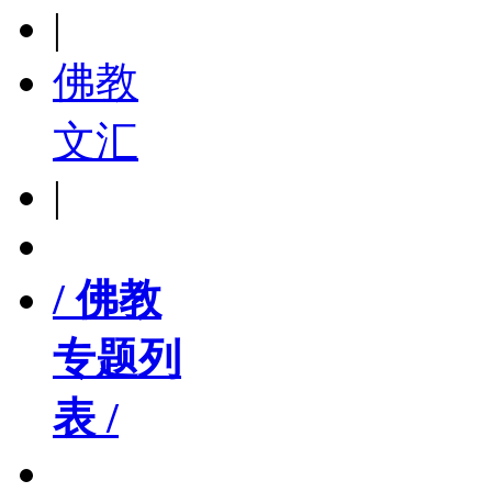
|
佛教
文汇
|
/ 佛教
专题列
表 /