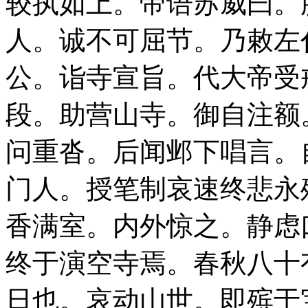
较执如上。帝语苏威曰。朕
人。诚不可屈节。乃敕左
公。诣寺宣旨。代大帝受
段。助营山寺。御自注额
问重沓。后闻邺下唱言。
门人。授笔制哀速终悲永
香满室。内外惊之。静虑
终于演空寺焉。春秋八十
日也。哀动山世。即殡于