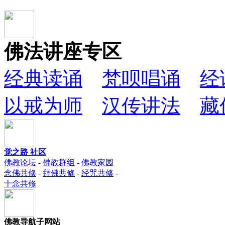
佛法讲座专区
经典读诵
梵呗唱诵
经
以戒为师
汉传讲法
藏
觉之路 社区
佛教论坛
-
佛教群组
-
佛教家园
念佛共修
-
拜佛共修
-
经咒共修
-
十念共修
佛教导航子网站