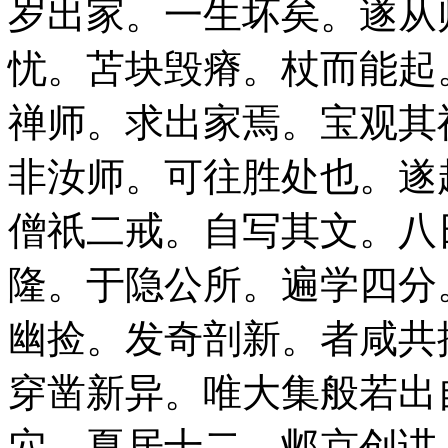
岁出家。一生坏矣。遂从
忧。苫块毁瘠。杖而能起
禅师。求出家焉。宝观其
非汝师。可往胜处也。遂
僧祇二戒。自写其文。八
隆。于隐公所。遍学四分
幽捡。发奇剖新。者咸共
穿凿新异。唯大集般若出
穴。夏居十二。邺京创讲