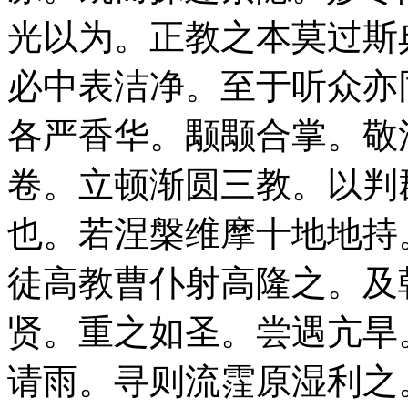
光以为。正教之本莫过斯
必中表洁净。至于听众亦
各严香华。颙颙合掌。敬
卷。立顿渐圆三教。以判
也。若涅槃维摩十地地持
徒高教曹仆射高隆之。及
贤。重之如圣。尝遇亢旱
请雨。寻则流霔原湿利之