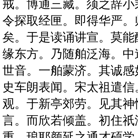
戒。博通三藏。须之辞小
令探取经匣。即得华严。
矣。于是读诵讲宣。莫能
缘东方。乃随舶泛海。中
世音。一舶蒙济。其诚感
史车朗表闻。宋太祖遣信
观。于新亭郊劳。见其神
言。而欣若倾盖。初住祇
重。琅耶颜延之通才硕学