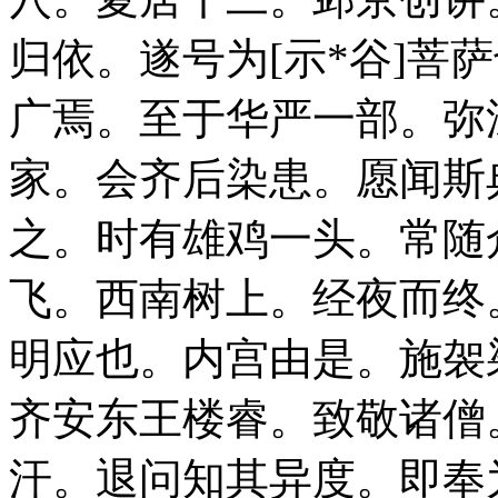
归依。遂号为[示*谷]菩
广焉。至于华严一部。弥
家。会齐后染患。愿闻斯典
之。时有雄鸡一头。常随
飞。西南树上。经夜而终
明应也。内宫由是。施袈裟
齐安东王楼睿。致敬诸僧。
汗。退问知其异度。即奉为