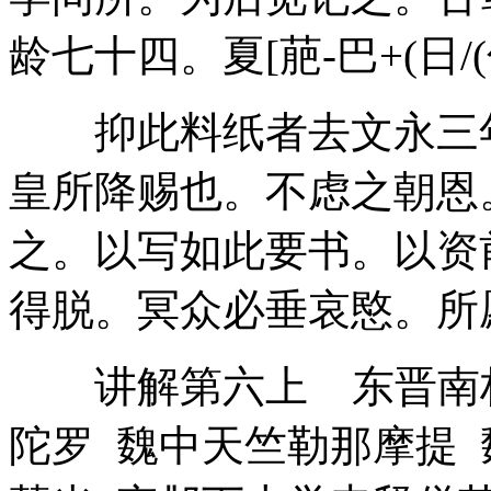
龄七十四。夏[萉-巴+(日/(
抑此料纸者去文永三年
皇所降赐也。不虑之朝恩
之。以写如此要书。以资
得脱。冥众必垂哀愍。所
讲解第六上 东晋南林
陀罗 魏中天竺勒那摩提