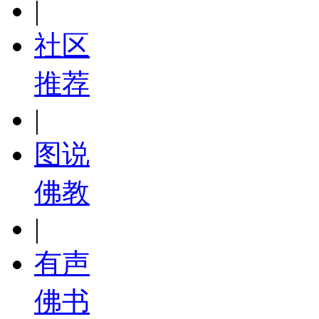
|
社区
推荐
|
图说
佛教
|
有声
佛书