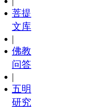
|
菩提
文库
|
佛教
问答
|
五明
研究