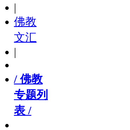
|
佛教
文汇
|
/ 佛教
专题列
表 /