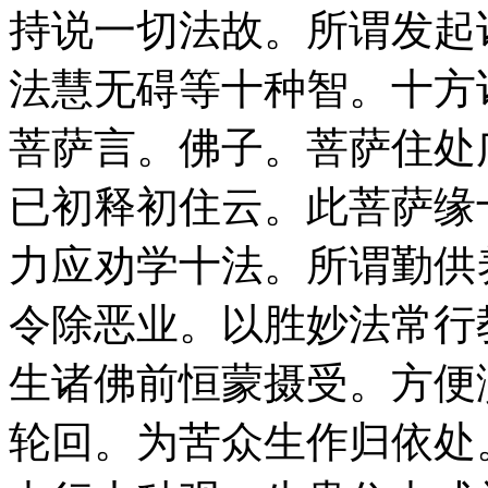
持说一切法故。所谓发起
法慧无碍等十种智。十方
菩萨言。佛子。菩萨住处
已初释初住云。此菩萨缘
力应劝学十法。所谓勤供
令除恶业。以胜妙法常行
生诸佛前恒蒙摄受。方便
轮回。为苦众生作归依处