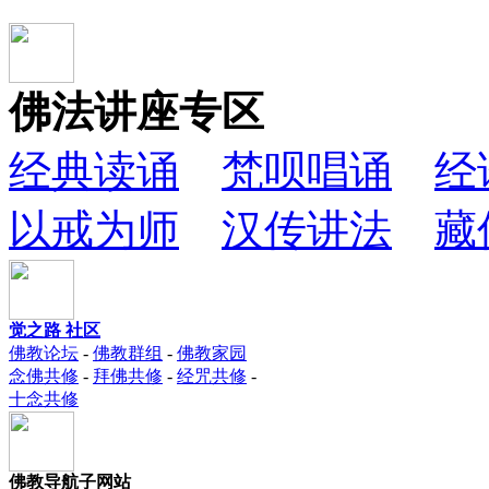
佛法讲座专区
经典读诵
梵呗唱诵
经
以戒为师
汉传讲法
藏
觉之路 社区
佛教论坛
-
佛教群组
-
佛教家园
念佛共修
-
拜佛共修
-
经咒共修
-
十念共修
佛教导航子网站