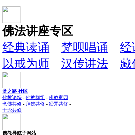
佛法讲座专区
经典读诵
梵呗唱诵
经
以戒为师
汉传讲法
藏
觉之路 社区
佛教论坛
-
佛教群组
-
佛教家园
念佛共修
-
拜佛共修
-
经咒共修
-
十念共修
佛教导航子网站