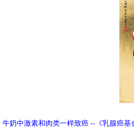
牛奶中激素和肉类一样致癌 --《乳腺癌基金