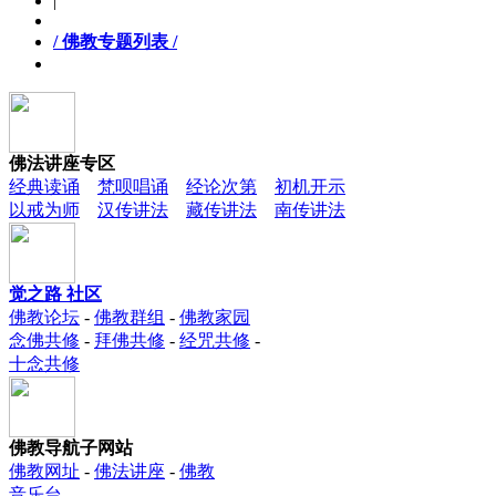
|
/ 佛教专题列表 /
佛法讲座专区
经典读诵
梵呗唱诵
经论次第
初机开示
以戒为师
汉传讲法
藏传讲法
南传讲法
觉之路 社区
佛教论坛
-
佛教群组
-
佛教家园
念佛共修
-
拜佛共修
-
经咒共修
-
十念共修
佛教导航子网站
佛教网址
-
佛法讲座
-
佛教
音乐台