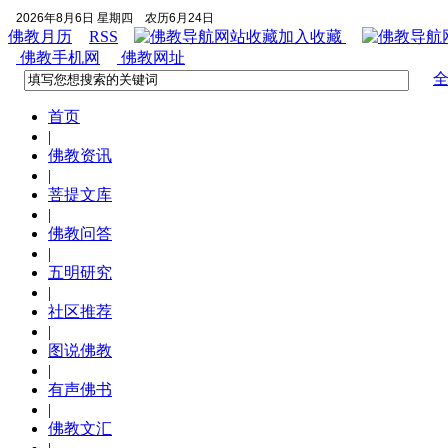
2026年8月6日 星期四
农历6月24日
佛教月历
RSS
加入收藏
佛教手机网
佛教网址
首页
|
佛教资讯
|
菩提文库
|
佛教问答
|
五明研究
|
社区推荐
|
图说佛教
|
有声佛书
|
佛教文汇