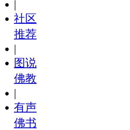
|
社区
推荐
|
图说
佛教
|
有声
佛书