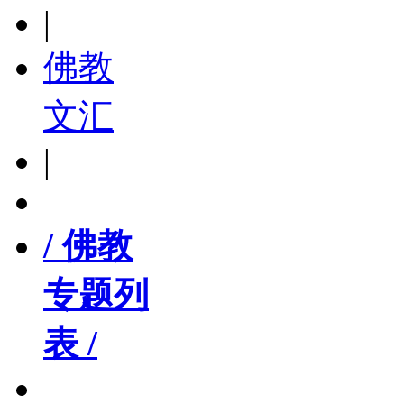
|
佛教
文汇
|
/ 佛教
专题列
表 /