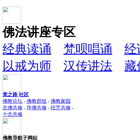
佛法讲座专区
经典读诵
梵呗唱诵
经
以戒为师
汉传讲法
藏
觉之路 社区
佛教论坛
-
佛教群组
-
佛教家园
念佛共修
-
拜佛共修
-
经咒共修
-
十念共修
佛教导航子网站