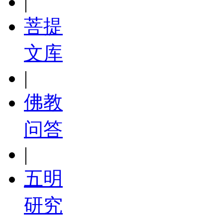
|
菩提
文库
|
佛教
问答
|
五明
研究