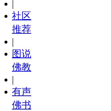
|
社区
推荐
|
图说
佛教
|
有声
佛书