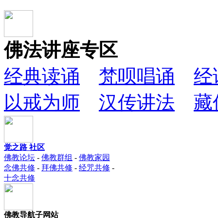
佛法讲座专区
经典读诵
梵呗唱诵
经
以戒为师
汉传讲法
藏
觉之路 社区
佛教论坛
-
佛教群组
-
佛教家园
念佛共修
-
拜佛共修
-
经咒共修
-
十念共修
佛教导航子网站