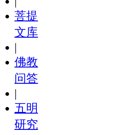
|
菩提
文库
|
佛教
问答
|
五明
研究