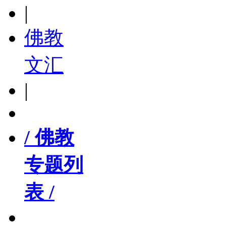
|
佛教
文汇
|
/ 佛教
专题列
表 /