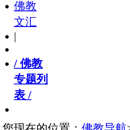
佛教
文汇
|
/ 佛教
专题列
表 /
您现在的位置：
佛教导航