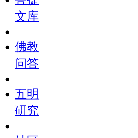
文库
|
佛教
问答
|
五明
研究
|