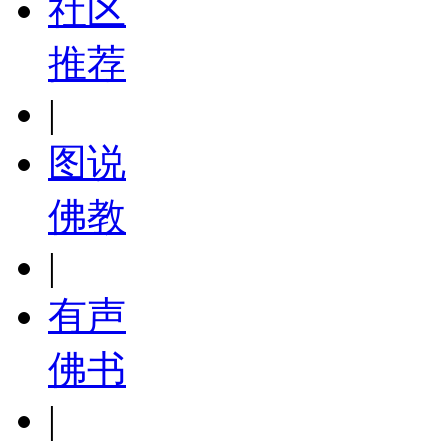
社区
推荐
|
图说
佛教
|
有声
佛书
|