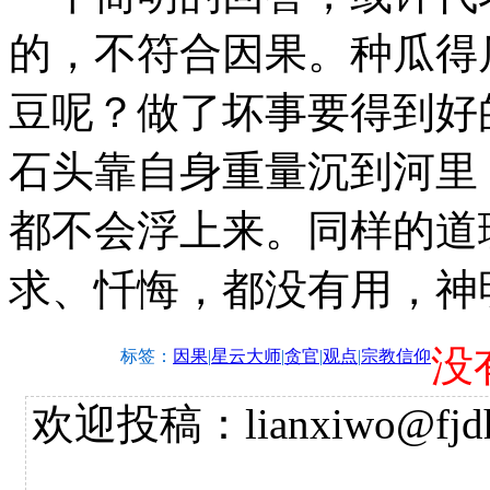
的，不符合因果。种瓜得
豆呢？做了坏事要得到好
石头靠自身重量沉到河里
都不会浮上来。同样的道
求、忏悔，都没有用，神
没
标签：
因果
|
星云大师
|
贪官
|
观点
|
宗教信仰
欢迎投稿：lianxiwo@fjdh