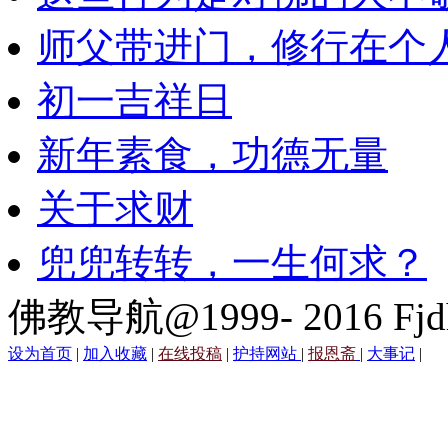
师父带进门，修行在个
初一吉祥日
新年素食，功德无量
关于求财
兜兜转转，一生何求？
佛教导航@1999- 2016 Fjd
设为首页
|
加入收藏
|
在线投稿
|
护持网站
|
报恩斋
|
大事记
|