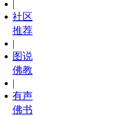
|
社区
推荐
|
图说
佛教
|
有声
佛书