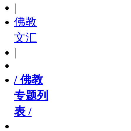
|
佛教
文汇
|
/ 佛教
专题列
表 /