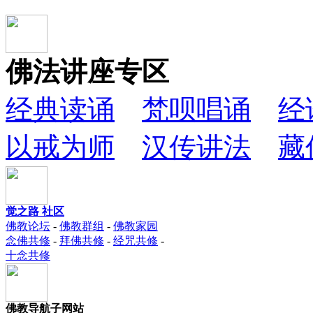
佛法讲座专区
经典读诵
梵呗唱诵
经
以戒为师
汉传讲法
藏
觉之路 社区
佛教论坛
-
佛教群组
-
佛教家园
念佛共修
-
拜佛共修
-
经咒共修
-
十念共修
佛教导航子网站