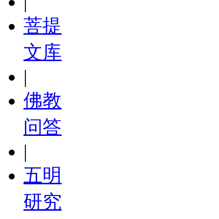
|
菩提
文库
|
佛教
问答
|
五明
研究