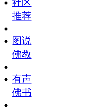
社区
推荐
|
图说
佛教
|
有声
佛书
|