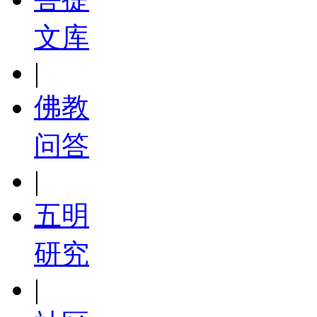
文库
|
佛教
问答
|
五明
研究
|