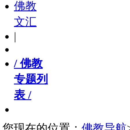
佛教
文汇
|
/ 佛教
专题列
表 /
您现在的位置：
佛教导航