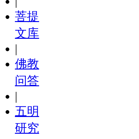
|
菩提
文库
|
佛教
问答
|
五明
研究