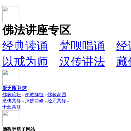
佛法讲座专区
经典读诵
梵呗唱诵
经
以戒为师
汉传讲法
藏
觉之路 社区
佛教论坛
-
佛教群组
-
佛教家园
念佛共修
-
拜佛共修
-
经咒共修
-
十念共修
佛教导航子网站