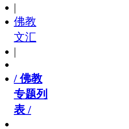
|
佛教
文汇
|
/ 佛教
专题列
表 /