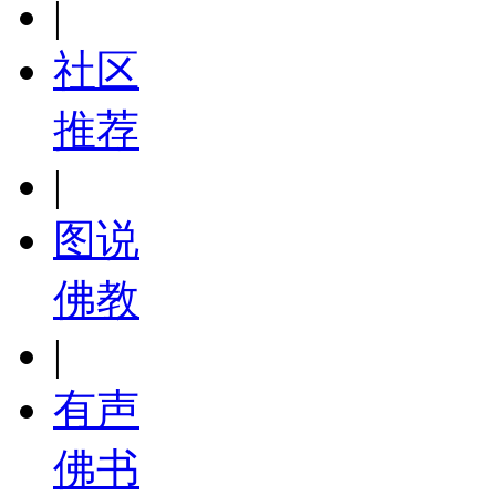
|
社区
推荐
|
图说
佛教
|
有声
佛书