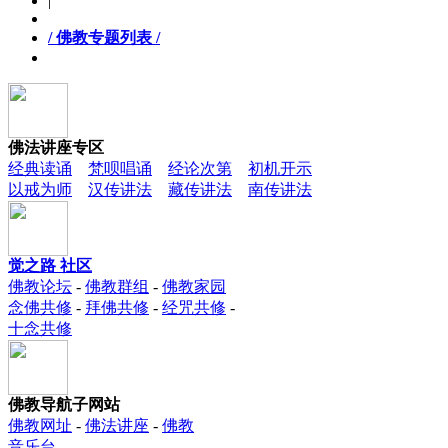
|
/ 佛教专题列表 /
佛法讲座专区
经典读诵
梵呗唱诵
经论次第
初机开示
以戒为师
汉传讲法
藏传讲法
南传讲法
觉之路 社区
佛教论坛
-
佛教群组
-
佛教家园
念佛共修
-
拜佛共修
-
经咒共修
-
十念共修
佛教导航子网站
佛教网址
-
佛法讲座
-
佛教
音乐台