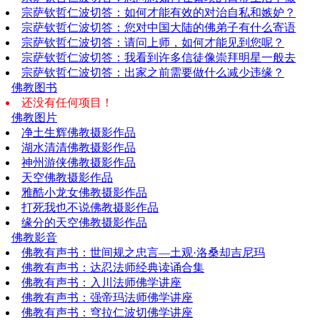
宗萨钦哲仁波切答：如何才能有效的对治自私和嫉妒？
宗萨钦哲仁波切答：您对中国大陆的佛弟子有什么寄语
宗萨钦哲仁波切答：请问上师，如何才能见到您呢？
宗萨钦哲仁波切答：我看到许多信徒像崇拜明星一般去
宗萨钦哲仁波切答：出家之前需要做什么减少违缘？
佛教图书
还没有任何项目！
佛教图片
净土生辉佛教摄影作品
湖水清清佛教摄影作品
神州游侠佛教摄影作品
天空佛教摄影作品
雅酷小龙女佛教摄影作品
打死我也不说佛教摄影作品
缘分的天空佛教摄影作品
佛教影音
佛教有声书：世间规之忠言—土观·洛桑却吉尼玛
佛教有声书：达忍法师经典读诵合集
佛教有声书：入川法师佛学讲座
佛教有声书：强帝玛法师佛学讲座
佛教有声书：穹拉仁波切佛学讲座