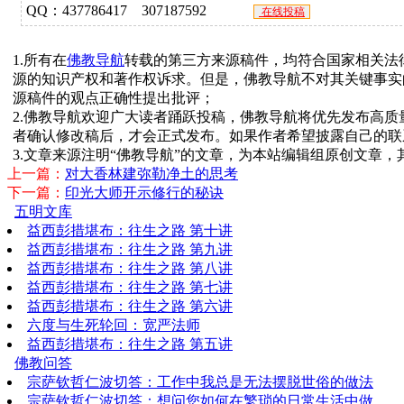
QQ：437786417 307187592
在线投稿
1.所有在
佛教导航
转载的第三方来源稿件，均符合国家相关法
源的知识产权和著作权诉求。但是，佛教导航不对其关键事实
源稿件的观点正确性提出批评；
2.佛教导航欢迎广大读者踊跃投稿，佛教导航将优先发布高
者确认修改稿后，才会正式发布。如果作者希望披露自己的联
3.文章来源注明“佛教导航”的文章，为本站编辑组原创文章
上一篇：
对大香林建弥勒净土的思考
下一篇：
印光大师开示修行的秘诀
五明文库
益西彭措堪布：往生之路 第十讲
益西彭措堪布：往生之路 第九讲
益西彭措堪布：往生之路 第八讲
益西彭措堪布：往生之路 第七讲
益西彭措堪布：往生之路 第六讲
六度与生死轮回：宽严法师
益西彭措堪布：往生之路 第五讲
佛教问答
宗萨钦哲仁波切答：工作中我总是无法摆脱世俗的做法
宗萨钦哲仁波切答：想问您如何在繁琐的日常生活中做