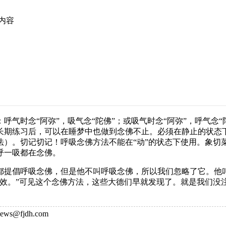
文内容
时念“阿弥”，吸气念“陀佛”；或吸气时念“阿弥”，呼气念“陀佛
长期练习后，可以在睡梦中也做到念佛不止。必须在静止的状态
法）。切记切记！呼吸念佛方法不能在“动”的状态下使用。象切
呼一吸都在念佛。
都提倡呼吸念佛，但是他不叫呼吸念佛，所以我们忽略了它。他
有效。”可见这个念佛方法，这些大德们早就发现了。就是我们没
ws@fjdh.com