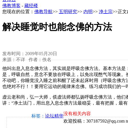
佛教博客
-
藏经楼
您现在的位置：
佛教导航
>>
五明研究
>>
内明
>>
净土宗
>>正
解决睡觉时也能念佛的方法
发布时间：2009年05月20日
来源：不详 作者：佚名
他叫出息入息念佛方法，其实就是呼吸念佛方法。基本方法是：呼气
是，呼吸自然，意念不要放在呼吸上，以免出现憋气等现象。
不动吧，你睡觉没入睡之前和醒了还未起床时用（呼吸念佛方
也绝对不行！！要用它运动的规律来念佛。练习成功我们的一
虚云老和尚，弘一大师，倓虚法师都弘扬呼吸念佛方法，他们
讲：“净土法门，用出息入息念佛方法最稳妥，最有把握，最
没有相关内容
标签：
论坛精华
欢迎投稿：307187592@qq.com ne