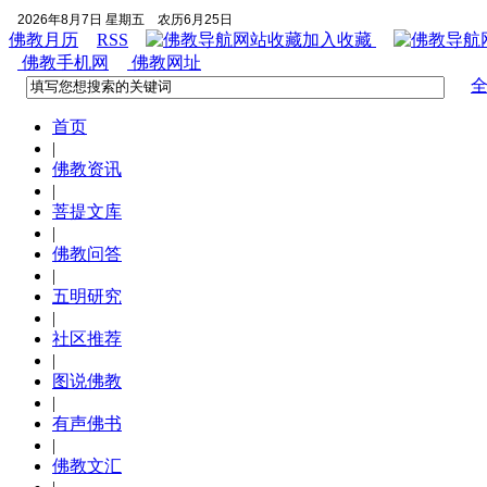
2026年8月7日 星期五
农历6月25日
佛教月历
RSS
加入收藏
佛教手机网
佛教网址
首页
|
佛教资讯
|
菩提文库
|
佛教问答
|
五明研究
|
社区推荐
|
图说佛教
|
有声佛书
|
佛教文汇