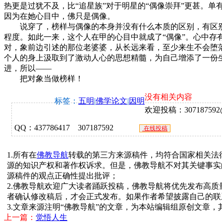
热更是过犹不及，比“追星族”对于明星的“偶像崇拜”更甚。
因为在她心目中，佛只是偶像。
说穿了，榜样与偶像的本身并没有什么本质的区别，有区别的
程度。如此一来，这个人在甲的心目中就成了“偶像”。心中
对，象前边引述的那位老婆婆，从长远来看，至少来生不会堕
个人的身上汲取到了激动人心的思想精髓，为自己增添了一份生
进，所以——
把对象当做榜样！
没有相关内容
标签：
五明
|
佛学论文
|
因明
欢迎投稿：307187592@q
QQ：437786417 307187592
在线投稿
1.所有在
佛教导航
转载的第三方来源稿件，均符合国家相关法
源的知识产权和著作权诉求。但是，佛教导航不对其关键事实
源稿件的观点正确性提出批评；
2.佛教导航欢迎广大读者踊跃投稿，佛教导航将优先发布高
者确认修改稿后，才会正式发布。如果作者希望披露自己的联
3.文章来源注明“佛教导航”的文章，为本站编辑组原创文章
上一篇：
觉悟人生