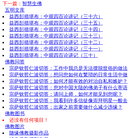
下一篇：
智慧生佛
五明文库
益西彭措堪布：中观四百论讲记（三十六）
益西彭措堪布：中观四百论讲记（三十五）
益西彭措堪布：中观四百论讲记（三十四）
益西彭措堪布：中观四百论讲记（三十三）
益西彭措堪布：中观四百论讲记（三十二）
益西彭措堪布：中观四百论讲记（三十一）
益西彭措堪布：中观四百论讲记（三十）
佛教问答
宗萨钦哲仁波切答：工作中我总是无法摆脱世俗的做法
宗萨钦哲仁波切答：想问您如何在繁琐的日常生活中做
宗萨钦哲仁波切答：如何才能有效的对治自私和嫉妒？
宗萨钦哲仁波切答：您对中国大陆的佛弟子有什么寄语
宗萨钦哲仁波切答：请问上师，如何才能见到您呢？
宗萨钦哲仁波切答：我看到许多信徒像崇拜明星一般去
宗萨钦哲仁波切答：出家之前需要做什么减少违缘？
佛教图书
还没有任何项目！
佛教图片
随缘佛教摄影作品