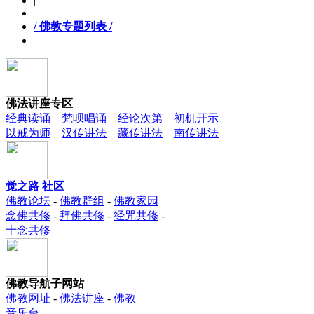
|
/ 佛教专题列表 /
佛法讲座专区
经典读诵
梵呗唱诵
经论次第
初机开示
以戒为师
汉传讲法
藏传讲法
南传讲法
觉之路 社区
佛教论坛
-
佛教群组
-
佛教家园
念佛共修
-
拜佛共修
-
经咒共修
-
十念共修
佛教导航子网站
佛教网址
-
佛法讲座
-
佛教
音乐台