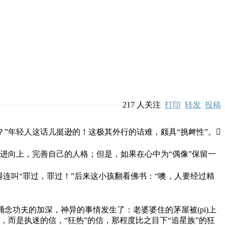
217
人关注
打印
转发
投稿
”年轻人这话儿挺逊的！这极其外行的诘难，颇具“挑衅性”。
进向上，完善自己的人格；但是，如果在心中为“偶像”保留一
叫“罪过，罪过！”后来这小孩翻看佛书：“噢，人要经过精
着诵念功夫的加深，神异的事情发生了：老婆婆住的茅屋被(pi)上
，而是执迷的信，“狂热”的信，那程度比之目下“追星族”的狂