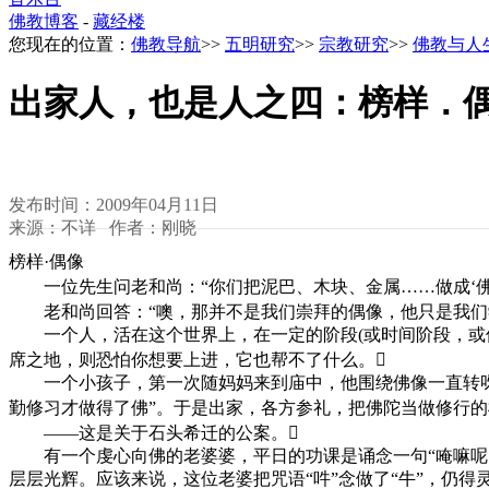
佛教博客
-
藏经楼
您现在的位置：
佛教导航
>>
五明研究
>>
宗教研究
>>
佛教与人
出家人，也是人之四：榜样．
发布时间：2009年04月11日
来源：不详 作者：刚晓
榜样·偶像
一位先生问老和尚：“你们把泥巴、木块、金属……做成‘佛、
老和尚回答：“噢，那并不是我们崇拜的偶像，他只是我们学
一个人，活在这个世界上，在一定的阶段(或时间阶段，或位次
席之地，则恐怕你想要上进，它也帮不了什么。
一个小孩子，第一次随妈妈来到庙中，他围绕佛像一直转呀、
勤修习才做得了佛”。于是出家，各方参礼，把佛陀当做修行的
——这是关于石头希迁的公案。
有一个虔心向佛的老婆婆，平日的功课是诵念一句“唵嘛呢叭〖HT5
层层光辉。应该来说，这位老婆把咒语“吽”念做了“牛”，仍得