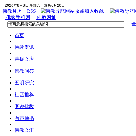
2026年8月8日 星期六
农历6月26日
佛教月历
RSS
加入收藏
佛教手机网
佛教网址
首页
|
佛教资讯
|
菩提文库
|
佛教问答
|
五明研究
|
社区推荐
|
图说佛教
|
有声佛书
|
佛教文汇