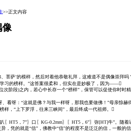
生
>>正文内容
偶像
菩萨’的模样，然后对着他恭敬礼拜，这难道不是偶像崇拜吗？
习的榜样。”这答案很柔和，但实在是妙极了，因为——
阶段)之内，若心中长存一个“榜样”，保管可以促使你时时精
看呀：“这就是佛？与我一样呀，那我也要做佛！”母亲惊赫得连
榜样，“上下罗浮，往来三峡间”，最后终成一代祖师。
，7”〗口〖KG-0.2mm〗〖HT5，6”〗弥[HT]牛”。随
灵异，凭的就是“信”，佛教中“信”的程度不是泛泛的信，一般的信