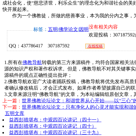
成社会化，使“慈悲济世，利乐众生”的理念化为和谐社会的美
快开展起来。
作为一个佛教徒，所做的慈善事业，本为我的分内之事，为
没有相关内容
标签：
五明
|
佛学论文
|
因明
欢迎投稿：307187592@q
QQ：437786417 307187592
在线投稿
1.所有在
佛教导航
转载的第三方来源稿件，均符合国家相关法
源的知识产权和著作权诉求。但是，佛教导航不对其关键事实
源稿件的观点正确性提出批评；
2.佛教导航欢迎广大读者踊跃投稿，佛教导航将优先发布高
者确认修改稿后，才会正式发布。如果作者希望披露自己的联
3.文章来源注明“佛教导航”的文章，为本站编辑组原创文章
上一篇：
世界佛教论坛论文：和谐世界从心开始——以“三心”
下一篇：
世界佛教论坛论文：只有净化人的心灵才能实现和谐
五明文库
益西彭措堪布：中观四百论讲记（四十一）
益西彭措堪布：中观四百论讲记（四十）
益西彭措堪布：中观四百论讲记（三十九）