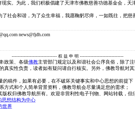
好现实。为此，我们积极倡建了天津市佛教慈善功德基金会，天津
了社会和谐，为了众生幸福，我愿鞠躬尽瘁，一如既往，把慈善
q.com news@fjdh.com
------------------------------ 权 益 申 明 -----------------------------
律/政策、各级
佛教
主管部门规定以及和谐社会公序良俗，除了注
的真实性负责，读者如有疑问请自行核实。另外，佛教导航对其
质量的稿件，如果有必要，在不破坏关键事实和中心思想的前提
系方式和个人简单背景资料，佛教导航会尽量满足您的需求；
，其版权归佛教导航所有。欢迎非营利性电子刊物、网站转载，但须
的思想结构为中心
的世界