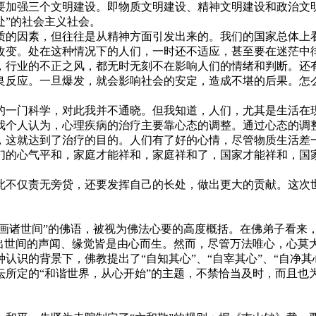
要加强三个文明建设。即物质文明建设、精神文明建设和政治文
处”的社会主义社会。
的因素，但往往是从精神方面引发出来的。我们的国家总体上看
改变。处在这种情况下的人们，一时还不适应，甚至要在迷茫中
，行业的不正之风，都无时无刻不在影响人们的情绪和判断。还
良反应。一旦爆发，就会影响社会的安定，造成不堪的后果。怎
一门科学，对此我并不通晓。但我知道，人们，尤其是生活在现
我个人认为，心理疾病的治疗主要靠心态的调整。通过心态的调
，这就达到了治疗的目的。人们有了好的心情，尽管物质生活差
们的心气平和，家庭才能祥和，家庭祥和了，国家才能祥和，国
仅责无旁贷，还要发挥自己的长处，做出更大的贡献。这次世
画诸世间”的佛语，被视为佛法心要的高度概括。在佛弟子看来
、出世间的声闻、缘觉皆是由心而生。然而，尽管万法唯心，心莫
认识的背景下，佛教提出了“自知其心”、“自宰其心”、“自净
坛所定的“和谐世界，从心开始”的主题，不禁恰当及时，而且也