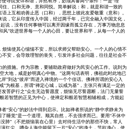
使寺院安详和谐，井然有序，必须具备两个条件：一是“理
和同住、口和无诤、意和同悦。简单解说：和，就是和谐一致的
言语上互相劝善止恶（口和），思想上彼此友爱敬重（意和）。
来说，它从印度传入中国，经过两千年，已完全融入中国文化，
照缘起说，没有任何事物可以离开因缘而孤立存在，万事万物息息
“和风”吹进世界每一个人的心田，要让世界和平，从每一个人的
烦恼使其心惴惴不安，所以求师父帮助安心。一个人的心情不
心不安，会导致理智的丧失，引发许多社会问题，往往是社会不
的措施。作为宗教，要辅助政府做好为民安心的工作。说到为
空大地，咸是妙明真心中物。”这两句话表明，佛祖此时此地已
“此岸”到达“彼岸”而进入禅境的一个个佳话。佛禅所谓的安心入
戒”为根基，所谓“禅定心城，以戒为基”，主张只有满足一定的
要发菩萨行之“众生无边誓愿度，烦恼无尽誓愿断，法门无量誓
以般若智慧的正见为中心，使禅定和般若智慧相辅相成，方能起
“安心”的妙法中得到启示。比如禅者所说的“静中求静未为
了睡觉”是一个道理。顺其自然，不去强求而已。要用“不休中
心没肺”（不把烦恼装在心里）去对待生活中的那些不快，常人
滚滚红尘、嘈杂人海中能留下一片“安心”的净土，节欲净心，使