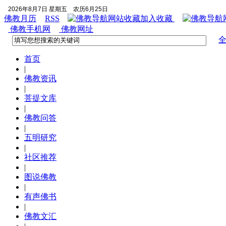
2026年8月7日 星期五
农历6月25日
佛教月历
RSS
加入收藏
佛教手机网
佛教网址
首页
|
佛教资讯
|
菩提文库
|
佛教问答
|
五明研究
|
社区推荐
|
图说佛教
|
有声佛书
|
佛教文汇