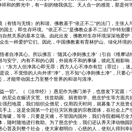
静祥和的辉光中，有一刻的物我俱忘、天人合一的感觉，那是何
情与无情）的和谐。佛教基于“依正不二”的法门，主张人与生存
赖的国土，即生存环境。“依正不二”是佛教众多不二法门中特别
与自然关系的基本立场。由此出发，佛教对生存环境深深地爱护
众生一样爱护它们。因此，中国佛教素有育林护山、绿化环境的
自净其心。所以佛言：‘随其心净则佛土净’（引自《维摩诘经
谐与安宁。内有不和的心因，外就有不和的事缘，彼此互相影响
指出：“东方人但净其心即无罪；西方人心不净亦有愆（罪过），
是说，不觉悟的人向外求“净”，岂不知“心净则佛土净”，只要心
起，才能带动国土乃至整个世界的和谐与清净。
一切”。（《法华经》）愚尼作为佛门弟子，也曾发下宏愿：“
）的尼众在赈济灾荒、扶贫助困、捐资助学、慈念护生等方面共
发生强烈地震，我们组织众僧尼，仅用四天时间，就募集了大批
民手上，这是全国第一个赶往灾区救援的宗教团体，在社会上产
的地震海啸，等等，只要是灾难，不管国内国外，我们寺院都竭尽全
体，随时随地进行救助。为了慈念护生，我们还认养天津动物园
心普及到整个社会，使大家都明白，心慈的人，使别人得到幸福