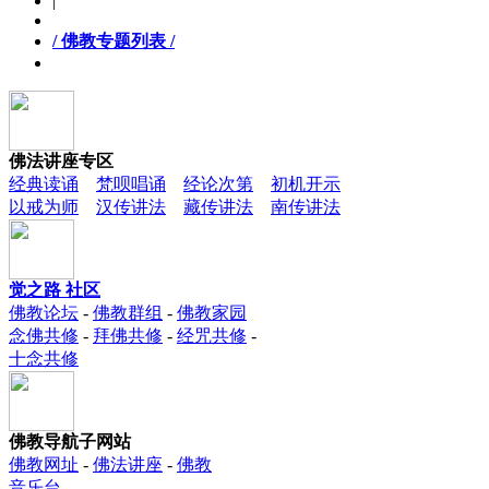
|
/ 佛教专题列表 /
佛法讲座专区
经典读诵
梵呗唱诵
经论次第
初机开示
以戒为师
汉传讲法
藏传讲法
南传讲法
觉之路 社区
佛教论坛
-
佛教群组
-
佛教家园
念佛共修
-
拜佛共修
-
经咒共修
-
十念共修
佛教导航子网站
佛教网址
-
佛法讲座
-
佛教
音乐台