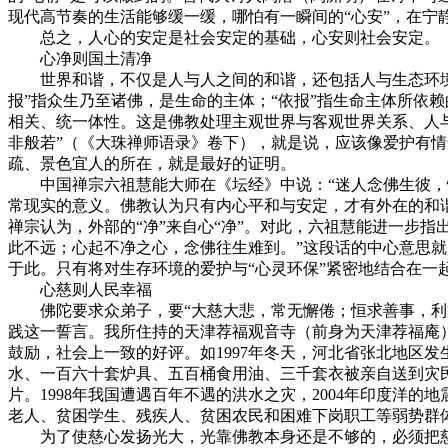
现代高节奏的生活能够缓一缓，哪怕有一瞬间的“心安”，在宁
总之，人心的安定是社会安定的基础，心安则社会安定。
心净则国土清净
世界和谐，不仅是人与人之间的和谐，还包括人与生态环境（有
报”指众生乃至诸佛，是生命的主体；“依报”指生命主体所依
相关、统一体性。这是佛教处理主观世界与客观世界关系、人
非般若”（《大珠禅师语录》卷下），就是说，应该像爱护有情
疏、景色宜人的所在，就是最好的证明。
中国禅宗六祖慧能大师在《坛经》中说：“迷人念佛生彼，悟者
常现实的意义。佛教认为只有内心平和与安定，才有外在的和
禅宗认为，外部的“净”来自心“净”。对此，六祖慧能进一步
此不远；心起不净之心，念佛往生难到。”这段话的中心意思就
于此。只有将对生存环境的爱护与“心灵环保”紧密地结合在一
心慈则人民幸福
佛陀要求众弟子，要“大慈大悲，常无懈倦；恒求善事，利益
践这一誓言。我所住持的天津荐福观音寺（前身为天津荐福庵
鼓励，社会上一致的好评。如1997年冬天，河北省张北地区
水、一百六十套炉具、五百桶食用油、三千套衣被亲自送到灾
片。1998年我国遭遇百年不遇的洪水之灾，2004年印度洋
老人、贫困学生、残疾人、贫困农民和困难下岗职工等弱势群
为了使慈心发扬光大，光靠佛教本身还是不够的，必须把慈