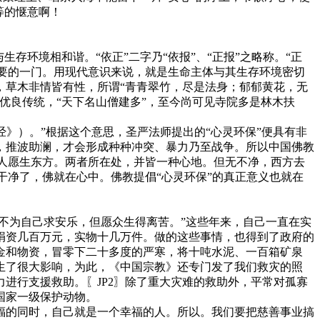
等的惬意啊！
环境相和谐。“依正”二字乃“依报”、“正报”之略称。“正
重要的一门。用现代意识来说，就是生命主体与其生存环境密切
，草木非情皆有性，所谓“青青翠竹，尽是法身；郁郁黄花，无
优良传统，“天下名山僧建多”，至今尚可见寺院多是林木扶
》）。”根据这个意思，圣严法师提出的“心灵环保”便具有非
，推波助澜，才会形成种种冲突、暴力乃至战争。所以中国佛教
迷人愿生东方。两者所在处，并皆一种心地。但无不净，西方去
干净了，佛就在心中。佛教提倡“心灵环保”的真正意义也就在
不为自己求安乐，但愿众生得离苦。”这些年来，自己一直在实
捐资几百万元，实物十几万件。做的这些事情，也得到了政府的
资金和物资，冒零下二十多度的严寒，将十吨水泥、一百箱矿泉
生了很大影响，为此，《中国宗教》还专门发了我们救灾的照
力进行支援救助。〖JP2〗除了重大灾难的救助外，平常对孤寡
国家一级保护动物。
的同时，自己就是一个幸福的人。所以。我们要把慈善事业搞