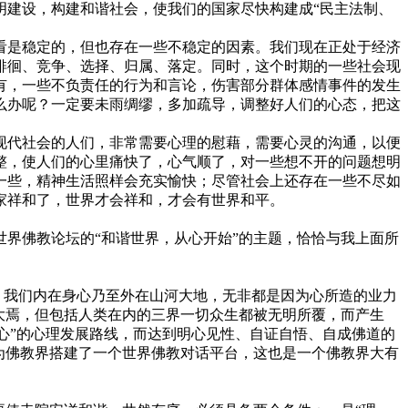
明建设，构建和谐社会，使我们的国家尽快构建成“民主法制、
是稳定的，但也存在一些不稳定的因素。我们现在正处于经济
徘徊、竞争、选择、归属、落定。同时，这个时期的一些社会现
有，一些不负责任的行为和言论，伤害部分群体感情事件的发生
么办呢？一定要未雨绸缪，多加疏导，调整好人们的心态，把这
代社会的人们，非常需要心理的慰藉，需要心灵的沟通，以便
整，使人们的心里痛快了，心气顺了，对一些想不开的问题想明
一些，精神生活照样会充实愉快；尽管社会上还存在一些不尽如
家祥和了，世界才会祥和，才会有世界和平。
界佛教论坛的“和谐世界，从心开始”的主题，恰恰与我上面所
，我们内在身心乃至外在山河大地，无非都是因为心所造的业力
大焉，但包括人类在内的三界一切众生都被无明所覆，而产生
其心”的心理发展路线，而达到明心见性、自证自悟、自成佛道的
为佛教界搭建了一个世界佛教对话平台，这也是一个佛教界大有