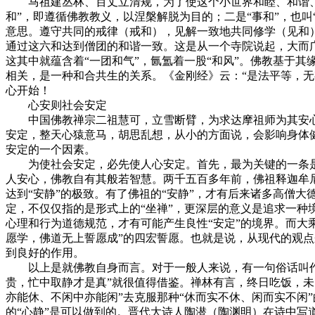
马祖建丛林、百丈立清规，为了使这个小世界和睦、和谐、和
和”，即遵循佛教教义，以涅槃解脱为目的；二是“事和”，也
意思。遵守共同的戒律（戒和），见解一致地共同修学（见和
通过这六和达到僧团的和谐一致。这是从一个寺院说起，大而
这其中就蕴含着“一团和气”，氤氲着一股“和风”。佛教基于
相关，是一种和合共生的关系。《金刚经》云：“是法平等，无
心开始！
心安则社会安定
中国佛教禅宗二祖慧可，立雪断臂，为求达摩祖师为其安心
安定，整天心猿意马，胡思乱想，从小的方面说，会影响身体
安定的一个因素。
为使社会安定，必先使人心安定。首先，最为关键的一条是
人安心，佛教自有其般若智慧。两千五百多年前，佛祖释迦牟
达到“安静”的极致。有了佛祖的“安静”，才有后来诸多高僧大德
定，不仅仅指的是形式上的“坐禅”，更深层的意义是追求一种
心理和行为道德规范，才有可能产生良性“安定”的境界。而大
愿学，佛道无上誓愿成”的四宏誓愿。也就是说，从现代的观
到良好的作用。
以上是就佛教自身而言。对于一般人来说，有一句俗话叫作“
贵，忙中取静才是真”就很值得借鉴。禅林有言，终日吃饭，未
亦能休、不闲中亦能闲”去克服那种“休而实不休、闲而实不闲
的“心静”是可以做到的。晋代大诗人陶潜（陶渊明）在诗中写