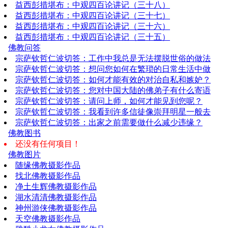
益西彭措堪布：中观四百论讲记（三十八）
益西彭措堪布：中观四百论讲记（三十七）
益西彭措堪布：中观四百论讲记（三十六）
益西彭措堪布：中观四百论讲记（三十五）
佛教问答
宗萨钦哲仁波切答：工作中我总是无法摆脱世俗的做法
宗萨钦哲仁波切答：想问您如何在繁琐的日常生活中做
宗萨钦哲仁波切答：如何才能有效的对治自私和嫉妒？
宗萨钦哲仁波切答：您对中国大陆的佛弟子有什么寄语
宗萨钦哲仁波切答：请问上师，如何才能见到您呢？
宗萨钦哲仁波切答：我看到许多信徒像崇拜明星一般去
宗萨钦哲仁波切答：出家之前需要做什么减少违缘？
佛教图书
还没有任何项目！
佛教图片
随缘佛教摄影作品
找北佛教摄影作品
净土生辉佛教摄影作品
湖水清清佛教摄影作品
神州游侠佛教摄影作品
天空佛教摄影作品