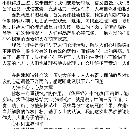
不能得过且过，故步自封；我们要居安思危，奋发图强。我们
公平正义、诚信友爱、充满活力、安定有序、人与自然和谐相
要想构建和谐社会，首先要使社会稳定。稳定的问题有物质
体制转轨时期，过去的一些观念、规矩、习惯正在被冲击，被
象，也给人们心理造成压力和失衡。职工的下岗，官僚的腐败
等等。在这种情况下，人们容易产生心浮气躁、一触即发的不
些不稳定的因素消灭在萌芽状态。
现代心理学是专门研究人们心理活动并解决人们心理障碍的
不用药物（根本没有这样有效的药物）而解决心理上的疾病。
白了，想开了，失衡的心理平衡了，人们的生活舒心而愉快了
人意的地方，人们也能理智地去处理，也会理解多于责难。人
二
在构建和谐社会这一历史大任中，人人有责，而佛教界对此不
谈的心态调整不谋而合，愚尼即此谈以下几个问题：
万法唯心，心莫大焉
佛教一向重视“心”的作用。《华严经》中“心如工画师，能
所成。大乘佛教总结为“万法唯心”，就是说，世间三界五道
贪、瞋、痴，致使烦恼丛生，最终导致生老病死的苦果。在这种
自我解脱的终极目标。基于以上的认识，我们这次世界佛教论
作为、大显身手的平台。
心和则世界和平