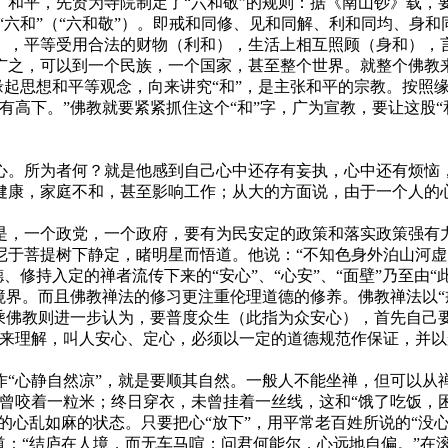
平，先贤为寺院制定了“六和敬”的规则：据《南山钞》载，要
叫“六和”（“六和敬”）。即戒和同修、见和同解、利和同均、身
），平等受用合法的财物（利和），生活上相互照顾（身和），
广之，可以到一个民族，一个国家，甚至整个世界。就整个佛教
其缘起思想和平等观念，向来讲究“和”，是主张和平的宗教。按
有高下。”佛教就要紧紧抓住这个“和”字，广为宣教，要让这股
。所为者何？就是他感到自己心中还存有妄执，心中还有烦恼，
健康，家庭不和，甚至影响工作；从大的方面说，由于一个人的
，一个政党，一个政府，要有为民安定的政策和落实政策强有力
尼于菩提树下静定，睹明星而悟道。他说：“不知色身外泊山河虚
、修持入定的禅者流传下来的“安心”、“心安”、“面壁”乃至由
境界。而且佛教禅法的修习更注重伦理道德的修养。佛教禅法以“
乘佛教则进一步认为，要普度众生（此指为众安心），首先自己
点来理解，叫人安心、定心，必须以一定的道德规范作保证，并
心静自然凉”，就是要顺其自然。一般人不能坐禅，但可以从禅者
曾咬着一粒米；终日穿衣，未曾挂着一丝线，这和“饿了吃饭，困
”的心乱如麻的状态。只要把心“放下”，用平常老百姓所说的“没
道：“结庐在人境，而无车马喧；问君何能尔，心远地自偏。”在