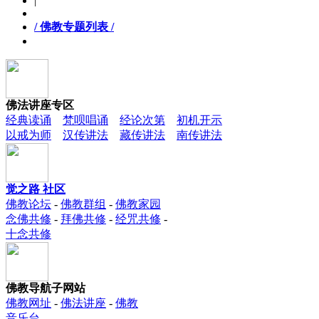
|
/ 佛教专题列表 /
佛法讲座专区
经典读诵
梵呗唱诵
经论次第
初机开示
以戒为师
汉传讲法
藏传讲法
南传讲法
觉之路 社区
佛教论坛
-
佛教群组
-
佛教家园
念佛共修
-
拜佛共修
-
经咒共修
-
十念共修
佛教导航子网站
佛教网址
-
佛法讲座
-
佛教
音乐台