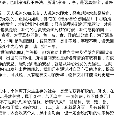
法，也叫净法和不净法。所谓“净法”，净，是远离烦恼，清净
，天人观河水如琉璃，人观河水即水，恶鬼观河水却是脓血。
劳无功的。正因为如此，佛陀在《维摩诘经·佛国品》中明确指
心的烦恼，才能达到“心解脱”；只有治理外部的环境污染，才能
”，也就是说，我们的心灵被烦恼污秽的时候，我们感得的国土，
、贪着。对于五欲即财、色、名、食、睡的过分追求，为了满足
人；“痴”是愚痴迷昧，智慧闭塞，是非不辨，事理不明，谤无因
众生内心的“贪、瞋、痴”三毒。
世间的名闻利养等报，但为资助出世之善根及涅槃之因而以清
间、出世间两种相。所谓世间安忍是缘诸有情的有取有相，而依
净的安忍。能对治恚的安忍，就是从净心出发的无漏忍。世间
净心出发的出世间般若。我们只有通过对自己心灵的净化，提高
净土。可以说，只有精神文明的升华，物质文明才能得到更进一
体，个体离开众生生存的社会，是无法获得解脱的。所以，在
……是故菩提，属于众生。若无众生，一切菩萨，终不能成无上
了世间“八风”的侵扰。所谓“八风”，就是利、衰、毁、誉、
凡有益于我，都称为利。（二）衰，衰就是衰灭，凡有减损于
赞誉，因喜欢某个人，虽不面对面，也一定会说好听的话来称赞