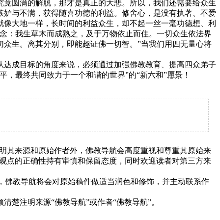
究竟圆满的解脱，那才是真正的大悲。所以，我们还需要给众生
嫉妒与不满，获得随喜功德的利益。修舍心，是没有执著、不爱
就像大地一样，长时间的利益众生，却不起一丝一毫功德想、利
是念：我生草木而成熟之，及于万物依止而住。一切众生依法界
切众生。离其分别，即能趣证佛一切智。”当我们用四无量心将
达成目标的角度来说，必须通过加强佛教教育、提高四众弟子
，最终共同致力于一个和谐的世界”的“新六和”愿景！
明其来源和原始作者外，佛教导航会高度重视和尊重其原始来
观点的正确性持有审慎和保留态度，同时欢迎读者对第三方来
下，佛教导航将会对原始稿件做适当润色和修饰，并主动联系作
清楚注明来源“佛教导航”或作者“佛教导航”。