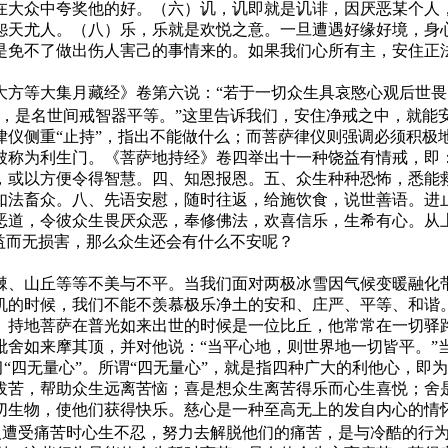
在大众中夸奖他的好。（六）讥，讥即就是讥诽，因厌恶某个人
怨天尤人。（八）乐，乐就是欢悦之意。一旦遭遇好缘好境，身
是免不了做出伤人害己的事情来的。如果我们心所有主，安住正
等大集月藏经》卷第六说：“若于一切众生具哀愍心观后世畏
诸仁者，是名世间戒智器平等。”这里告诉我们，安住净戒之中，就
仪侧重“止持”，指出不能做什么；而菩萨律仪则强调必须积极地
被称为利生门。《菩萨地持经》卷四举出十一种饶益有情戒，即
，或以方便令得智慧。四、知恩报恩。五、众生种种恐怖，悉能
如法畜众。八、先语安慰，随时往返，给施饮食，说世善语。进
恶道，令彼众生畏厌众恶，奉修佛法，欢喜信乐，生希有心。从
益而无损害，那么众生还会有什么不安呢？
、山丘等等不美与不平。当我们面对两极冰雪因气候变暖融化带
机的时候，我们不能不羡慕极乐净土的安和、庄严、平等、和谐
。持地菩萨在普光如来出世的时候是一位比丘，他常常在一切驿
毗舍如来摩其顶，并对他说：“当平心地，则世界地一切皆平。”
“四无量心”。所谓“四无量心”，就是指四种广大的利他心，即
拔苦，帮助众生远离苦恼；喜是想众生离苦得乐而心生喜悦；舍
生物，使他们获得快乐。慈心是一种至高无上的发自内心的情怀
人遭受痛苦时心生不忍，努力去解脱他们的痛苦，是与冷酷的行