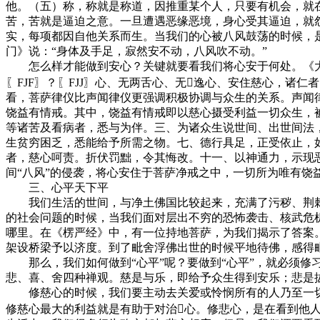
他。（五）称，称就是称道，因推重某个人，只要有机会，就
苦，苦就是逼迫之意。一旦遭遇恶缘恶境，身心受其逼迫，就
实，每项都因自他关系而生。当我们的心被八风鼓荡的时候，
门》说：“身体及手足，寂然安不动，八风吹不动。”
怎么样才能做到安心？关键就要看我们将心安于何处。《大方
〖FJF〗？〖FJJ〗心、无两舌心、无逸心、安住慈心，
看，菩萨律仪比声闻律仪更强调积极协调与众生的关系。声闻律
饶益有情戒。其中，饶益有情戒即以慈心摄受利益一切众生，
等诸苦及看病者，悉与为伴。三、为诸众生说世间、出世间法
生贫穷困乏，悉能给予所需之物。七、德行具足，正受依止，
者，慈心呵责。折伏罚黜，令其悔改。十一、以神通力，示现
间“八风”的侵袭，将心安住于菩萨净戒之中，一切所为唯有饶
三、心平天下平
我们生活的世间，与净土佛国比较起来，充满了污秽、荆棘
的社会问题的时候，当我们面对层出不穷的恐怖袭击、核武危
哪里。在《楞严经》中，有一位持地菩萨，为我们揭示了答案
架设桥梁予以济度。到了毗舍浮佛出世的时候平地待佛，感得
那么，我们如何做到“心平”呢？要做到“心平”，就必须修习
悲、喜、舍四种禅观。慈是与乐，即给予众生得到安乐；悲是
修慈心的时候，我们要主动去关爱或怜悯所有的人乃至一切
修慈心最大的利益就是有助于对治心。修悲心，是在看到他