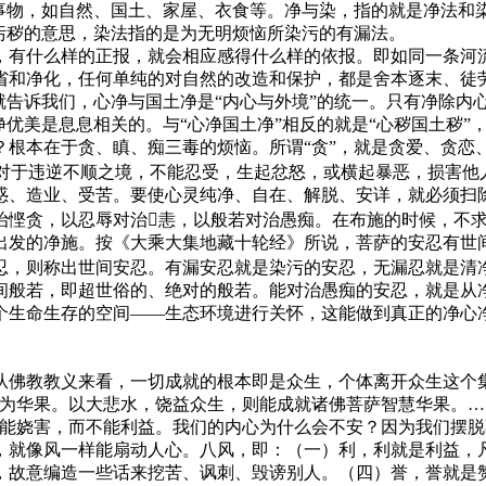
事物，如自然、国土、家屋、衣食等。净与染，指的就是净法和染
污秽的意思，染法指的是为无明烦恼所染污的有漏法。
有什么样的正报，就会相应感得什么样的依报。即如同一条河流
省和净化，任何单纯的对自然的改造和保护，都是舍本逐末、徒
就告诉我们，心净与国土净是“内心与外境”的统一。只有净除内
净优美是息息相关的。与“心净国土净”相反的就是“心秽国土秽
？根本在于贪、瞋、痴三毒的烦恼。所谓“贪”，就是贪爱、贪恋
，对于违逆不顺之境，不能忍受，生起忿怒，或横起暴恶，损害他
惑、造业、受苦。要使心灵纯净、自在、解脱、安详，就必须扫除
悭贪，以忍辱对治恚，以般若对治愚痴。在布施的时候，不求
出发的净施。按《大乘大集地藏十轮经》所说，菩萨的安忍有世
忍，则称出世间安忍。有漏安忍就是染污的安忍，无漏忍就是清
间般若，即超世俗的、绝对的般若。能对治愚痴的安忍，就是从
个生命生存的空间——生态环境进行关怀，这能做到真正的净心
佛教教义来看，一切成就的根本即是众生，个体离开众生这个集
而为华果。以大悲水，饶益众生，则能成就诸佛菩萨智慧华果。
能娆害，而不能利益。我们的内心为什么会不安？因为我们摆脱不
，就像风一样能扇动人心。八风，即：（一）利，利就是利益，
，故意编造一些话来挖苦、讽刺、毁谤别人。（四）誉，誉就是