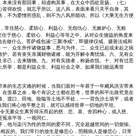
，本来没有那回事，却虚构其事，在大众中四处宣扬。（七）
心皆得欢悦，就忘乎所以。这八风，表面来看只关乎自身，其
法，不为爱憎所惑乱，则不为八风所能动。所以《大乘无生方便
，常住慈心、柔软心、利益心、无怨仇心、无嫉妒心、无粗
能安住于慈心、柔软心、利益心等等之中。从对众生饶益的角度来
去做什么。菩萨戒包涵“三聚净戒”，即摄律仪戒、摄善法戒和
：一、众生所作诸饶益事，悉与为伴。二、众生已起或未起之病
救护。若有丧失亲属财物诸难，能为开解令离忧恼。六、见有众
止非己，去来随物。九、对有实德者，称扬欢悦。十、对有过恶
上所举，都是利益众生、利益社会之举。如果我们能远离世
来的生态灾难的时候，当我们面对一年甚于一年飓风洪灾带来
。在羡慕之余，每个有识之士都在思考，世界的和平出路究竟在
路、渡口、田地、险隘等土地不平处，一一背负沙土填平，或者
当我们将心地平整之后，就可以感得世界一切地的平坦。
为令无量众生离苦得乐而起的慈、悲、喜、舍四种心，或入慈、
是冤亲平等，一视同仁。
，他与染污为性的世间的爱不同，完全超越世间的一切烦恼。
为相反的。我们常行的放生是修悲心，照顾病人是修悲心，日常