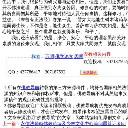
生活中，我们很多行为确实都与悲心相应。但是，我们还要看
开示佛法道理，真正做到永离众苦因。修喜心的时候，要随时
其所喜而憎其所恶，平等地对待他人及任何事情。这样修习，
益想。《未曾有正法经》卷第一说：“譬如大地能生树木诸药
地而得生长，不作是念，能生众生。菩萨摩诃萨亦复如是。起
心地平整之后，整个世界也就变得和乐、和平了。
我们还应该看到的是，净心、安心、平心的理念虽然美好，
素质的途径来实现。我们相信，只要大家共同努力，就能实现“
没有相关内容
标签：
五明
|
佛学论文
|
因明
欢迎投稿：307187592@q
QQ：437786417 307187592
在线投稿
1.所有在
佛教导航
转载的第三方来源稿件，均符合国家相关法
源的知识产权和著作权诉求。但是，佛教导航不对其关键事实
源稿件的观点正确性提出批评；
2.佛教导航欢迎广大读者踊跃投稿，佛教导航将优先发布高
者确认修改稿后，才会正式发布。如果作者希望披露自己的联
3.文章来源注明“佛教导航”的文章，为本站编辑组原创文章
上一篇：
永信法师就佛教论坛及少林文化中心等问题答记者问