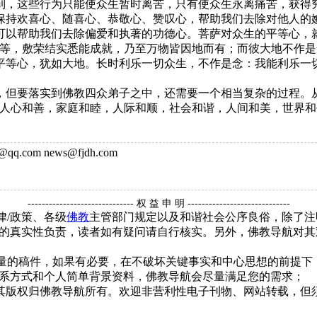
到，这些行为只能使众生暂时离苦，只有使众生永离痛苦，获得
保持欢喜心、随喜心、恭敬心、赞叹心，帮助我们去除对他人的
可以帮助我们去除偏爱和执著的功德心。菩萨对众生的平等心，
草等，敷荣结实悉能成就，乃至万物皆因地而有；而彼大地不作
平等心，犹如大地。长时利乐一切众生，不作是念：我能利乐一
但要落实到佛教四众弟子之中，还需要一个相当复杂的过程。从
人心和善，家庭和睦，人际和顺，社会和谐，人间和美，世界和平
q.com news@fjdh.com
------------------------------ 权 益 申 明 -----------------------------
律/政策、各级
佛教
主管部门规定以及和谐社会公序良俗，除了注
的真实性负责，读者如有疑问请自行核实。另外，佛教导航对其
质量的稿件，如果有必要，在不破坏关键事实和中心思想的前提
系方式和个人简单背景资料，佛教导航会尽量满足您的需求；
，其版权归佛教导航所有。欢迎非营利性电子刊物、网站转载，但须