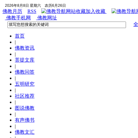
2026年8月8日 星期六
农历6月26日
佛教月历
RSS
加入收藏
佛教手机网
佛教网址
首页
|
佛教资讯
|
菩提文库
|
佛教问答
|
五明研究
|
社区推荐
|
图说佛教
|
有声佛书
|
佛教文汇