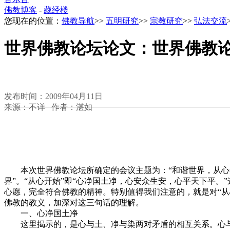
佛教博客
-
藏经楼
您现在的位置：
佛教导航
>>
五明研究
>>
宗教研究
>>
弘法交流
世界佛教论坛论文：世界佛教
发布时间：2009年04月11日
来源：不详 作者：湛如
本次世界佛教论坛所确定的会议主题为：“和谐世界，从心开
界”。“从心开始”即“心净国土净，心安众生安，心平天下平
心愿，完全符合佛教的精神。特别值得我们注意的，就是对“从
佛教的教义，加深对这三句话的理解。
一、心净国土净
这里揭示的，是心与土、净与染两对矛盾的相互关系。心与土