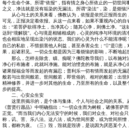
每个生命个体。所谓“依报”，指有情之身心所依止的一切世间
之义，净法就是没有垢染的无漏法。所谓“染法”，染，是烦恼
从心与土的关系来看，佛教认为，依报是依托正报而生的，
可见，正报决定着依报。从这一点来看，如果不重视内心的自
出：“若菩萨欲得净土，当净其心；随其心净，则佛土净。”这
达到“境解脱”。心与境是相辅相成的，心灵的纯净与环境的清
也会相应地呈现出染污的状态。我们的心灵为什么不能清净呢
自己的私欲，不惜损害他人利益，甚至杀害众生；“”是恚
果，起诸邪见。一切众生都是因为三毒烦恼的影响，不断地起
那么，怎样去除贪、瞋、痴呢？佛陀教导我们，以布施对治
净心行布施者，此就叫净施。能对治悭贪的布施，就是从净心
诸果报福业等而发起的有漏忍；普利乐一切有情而发起的无漏
般若与出世间般若。世间般若，即世俗的、相对的般若；出世
精神修养，并进一步对其他的生命，乃至所有的生命，以及整
步的提高。
二、心安众生安
这里所揭示的，是个体与集体、个人与社会之间的关系。从
《普贤行愿品》中明确指出：“一切众生而为树根，诸佛菩萨
正觉。”而当我们内心无法安宁的时候，我们对众生、对社会只
称，讥、苦、乐八法。这八法，或为世间所爱，或为世间所憎
我，都称为衰。（三）毁，毁就是毁谤，是说因为厌恶某个人