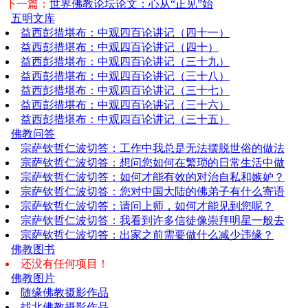
下一篇：
世界佛教论坛论文：心从“正见”始
五明文库
益西彭措堪布：中观四百论讲记（四十一）
益西彭措堪布：中观四百论讲记（四十）
益西彭措堪布：中观四百论讲记（三十九）
益西彭措堪布：中观四百论讲记（三十八）
益西彭措堪布：中观四百论讲记（三十七）
益西彭措堪布：中观四百论讲记（三十六）
益西彭措堪布：中观四百论讲记（三十五）
佛教问答
宗萨钦哲仁波切答：工作中我总是无法摆脱世俗的做法
宗萨钦哲仁波切答：想问您如何在繁琐的日常生活中做
宗萨钦哲仁波切答：如何才能有效的对治自私和嫉妒？
宗萨钦哲仁波切答：您对中国大陆的佛弟子有什么寄语
宗萨钦哲仁波切答：请问上师，如何才能见到您呢？
宗萨钦哲仁波切答：我看到许多信徒像崇拜明星一般去
宗萨钦哲仁波切答：出家之前需要做什么减少违缘？
佛教图书
还没有任何项目！
佛教图片
随缘佛教摄影作品
找北佛教摄影作品