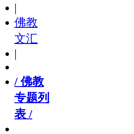
|
佛教
文汇
|
/ 佛教
专题列
表 /