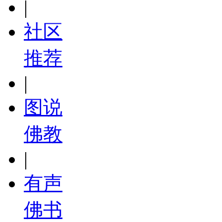
|
社区
推荐
|
图说
佛教
|
有声
佛书