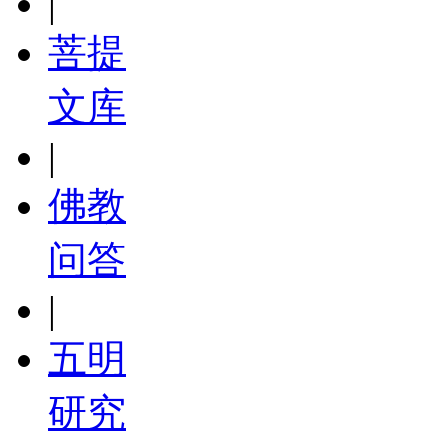
|
菩提
文库
|
佛教
问答
|
五明
研究