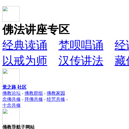
佛法讲座专区
经典读诵
梵呗唱诵
经
以戒为师
汉传讲法
藏
觉之路 社区
佛教论坛
-
佛教群组
-
佛教家园
念佛共修
-
拜佛共修
-
经咒共修
-
十念共修
佛教导航子网站