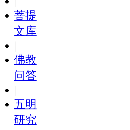
|
菩提
文库
|
佛教
问答
|
五明
研究