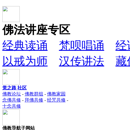
佛法讲座专区
经典读诵
梵呗唱诵
经
以戒为师
汉传讲法
藏
觉之路 社区
佛教论坛
-
佛教群组
-
佛教家园
念佛共修
-
拜佛共修
-
经咒共修
-
十念共修
佛教导航子网站