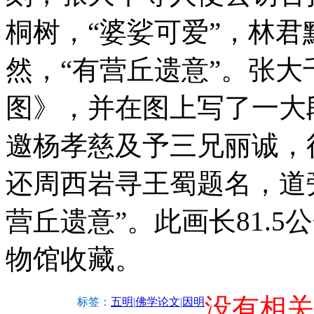
桐树，“婆娑可爱”，林
然，“有营丘遗意”。张
图》，并在图上写了一大
邀杨孝慈及予三兄丽诚，
还周西岩寻王蜀题名，道
营丘遗意”。此画长81.5
物馆收藏。
没有相关
标签：
五明
|
佛学论文
|
因明