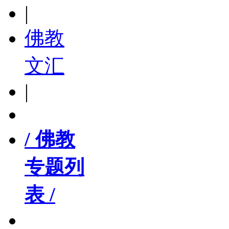
|
佛教
文汇
|
/ 佛教
专题列
表 /