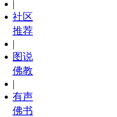
|
社区
推荐
|
图说
佛教
|
有声
佛书