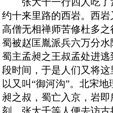
张大千一行四人吃了素
约十来里路的西岩。西岩
高僧无相禅师苦修杜多之
蜀被赵匡胤派兵六万分水
蜀主孟昶之王叔孟处进逃
段时间，于是人们又将这
以又叫“御河沟”。北宋地
昶之叔，蜀亡入京，岩即
刻，张大千等人便去访古