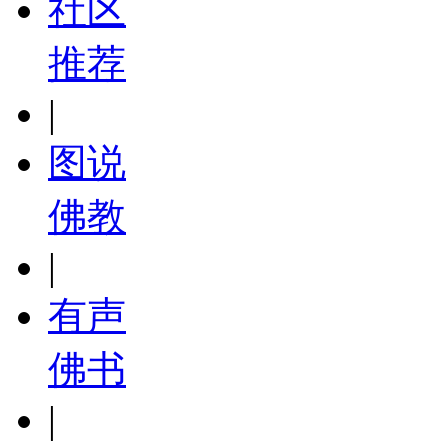
社区
推荐
|
图说
佛教
|
有声
佛书
|