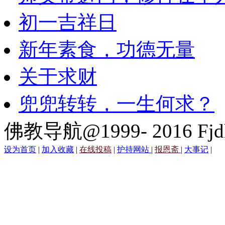
初一吉祥日
新年素食，功德无量
关于求财
兜兜转转，一生何求？
佛教导航@1999- 2016 Fjd
设为首页
|
加入收藏
|
在线投稿
|
护持网站
|
报恩斋
|
大事记
|