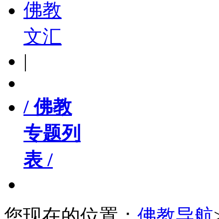
佛教
文汇
|
/ 佛教
专题列
表 /
您现在的位置：
佛教导航