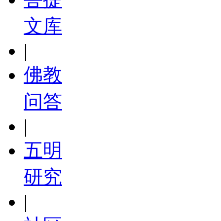
文库
|
佛教
问答
|
五明
研究
|