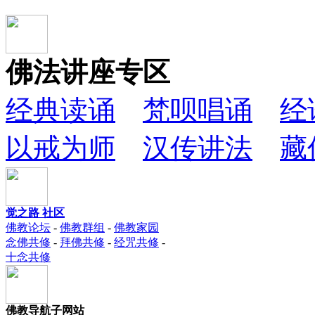
佛法讲座专区
经典读诵
梵呗唱诵
经
以戒为师
汉传讲法
藏
觉之路 社区
佛教论坛
-
佛教群组
-
佛教家园
念佛共修
-
拜佛共修
-
经咒共修
-
十念共修
佛教导航子网站