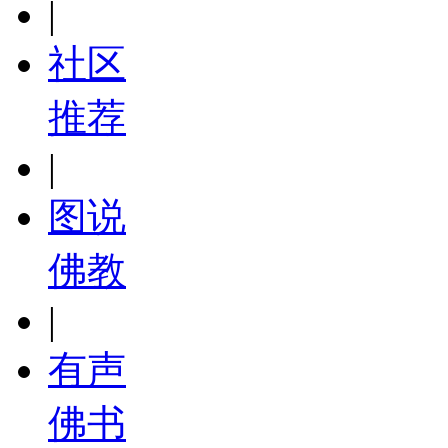
|
社区
推荐
|
图说
佛教
|
有声
佛书