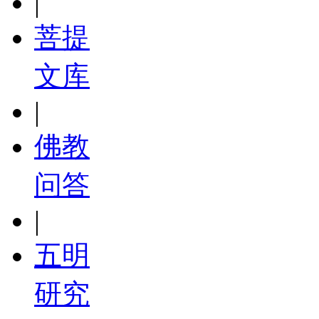
|
菩提
文库
|
佛教
问答
|
五明
研究