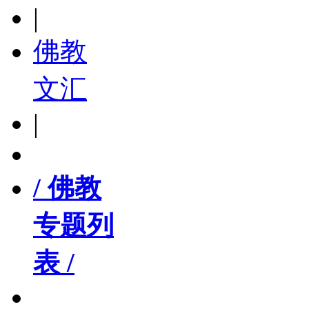
|
佛教
文汇
|
/ 佛教
专题列
表 /