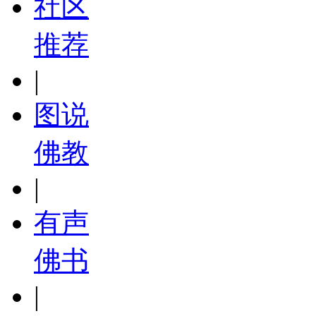
社区
推荐
|
图说
佛教
|
有声
佛书
|