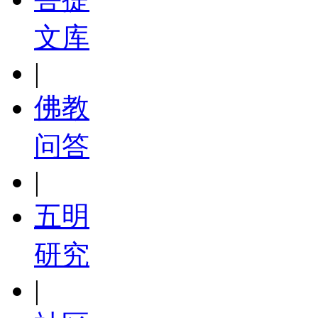
文库
|
佛教
问答
|
五明
研究
|