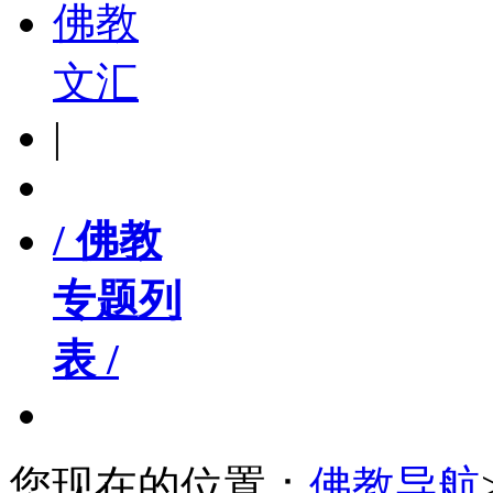
佛教
文汇
|
/ 佛教
专题列
表 /
您现在的位置：
佛教导航