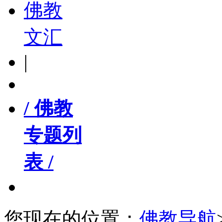
佛教
文汇
|
/ 佛教
专题列
表 /
您现在的位置：
佛教导航