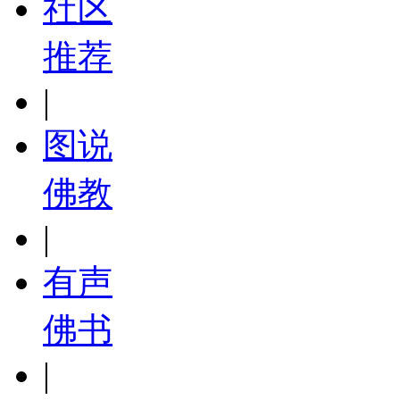
社区
推荐
|
图说
佛教
|
有声
佛书
|