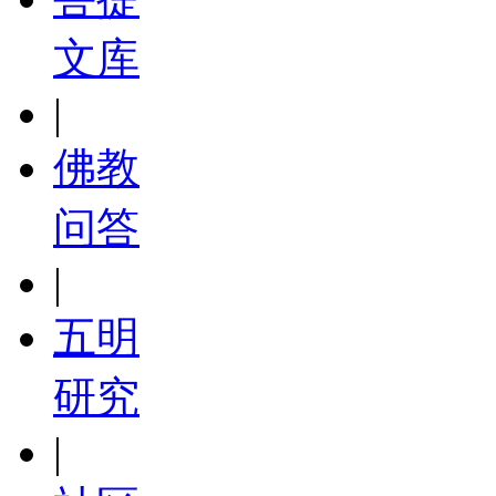
文库
|
佛教
问答
|
五明
研究
|