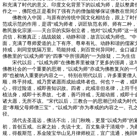
和充满了时代的意义。印度文化背景下的以戒为师，是以整肃
作之一，佛陀也正是看到了强有力的僧伽能够保证佛教在世间
佛教传入中国，与原有的传统中国文化相结合，跟上了时代的
范或示范的作用，是谓“戒为师者，训匠轨范名师。师有二种
教民族化宗派——天台宗的实际创立者，他对“以戒为师”这一
贞信，和雅真正；战战兢兢，动静和谐，故言以戒为师也。”中
面，充满了尊师爱道的上下有序、尊卑有礼、动静和谐的儒家文
持戒，则同堂犹隔万里。苟能持戒，则百世何异同时。金口诚言
佛教里的“以戒为师”的“四事”中所强调的“一为除疑，二为生
宋代以后，“以戒为师”在佛教界里被做了更多的强调，这与
佛教社会的一个重要的思潮，“以戒为师”亦成为佛教复兴的一
师”也被纳入重要的内容之一。特别在明代以后，许多重要僧人
顺，终乎持戒。戒乃贯诸愿而成始成终者也。何也？一者，戒
心，得过险道，戒即善知识故。四者，此戒非但名律，上符千
植法身，戒即十长养故。七者，善巧持戒，无能动摇，戒即十
诸大愿，无所不该。”宋代以后，三教合一的思潮已经成为时代
是“孝顺父母师僧三宝”，“以戒为师”亦为孝戒的内容之一。孔
径。
清代去圣遥远，佛法不出，法门秋晚，更显“以戒为师”的紧
初，首创五戒。出家之始，先说十支。百丈集录于清规中，为
规，得覩斯范，系金陵宝华山见月律师校正，宜广流通，挽回