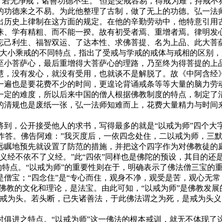
若无净戒，诸善功德不生。’但是受戒容易，得戒为难，持戒不
的功德来之不易。为此他整理了古制，做了无上的功德。弘一法
出历史上律制在这方面的规定。在他的辛勤劳动中，他特意引用
昧、学有精粗、而不能一揆。故有初受者焉、重增者焉。律明发
忘己利生、福智双运、了达本性、求佛菩提、名为上品、此大菩
大小乘戒的不同特点，指出了受戒与学戒的戒体与戒相的区别，
至小菩萨心，最后重增得大菩萨心的理路，乃至终为得菩提的上
慧，没有发心，就没有受用，也就谈不是解脱了。故《中阿含经》
遍也是要花费不少的时间，更遑论背诵戒条等等大量的脑力劳动
一定的难度，所以后来中国的僧人根据佛教制度的特点，制定了
的清规也是废纸一张，弘一法师知难而上，花费大量精力与时间
，公开接受他人的求书，写得最多的就是“以戒为师”四个大字
一作答。佛告阿难：”我灭度后，一依四念处住，二以戒为师，三默
远瞩地预先就设置了防范的措施，并把这个四字作为对佛教徒的
义经不依不了义经。”此“四依”同样也是佛陀的预设，其目的还
的特点。“以戒为师”的重要性则在于，明确表示了佛法僧三宝的重
僧宝；“四念住”是“专心而住，观身不净，观受是苦，观心无常
了佛教的文化和理论，是法宝。由此可知，“以戒为师”是佛教发
戒为头。若头断，已失诸善法，于此佛法谓之为死，是戒为头义。
进之特点。“以戒为师”这一佛法的根本戒训，就无不体现了