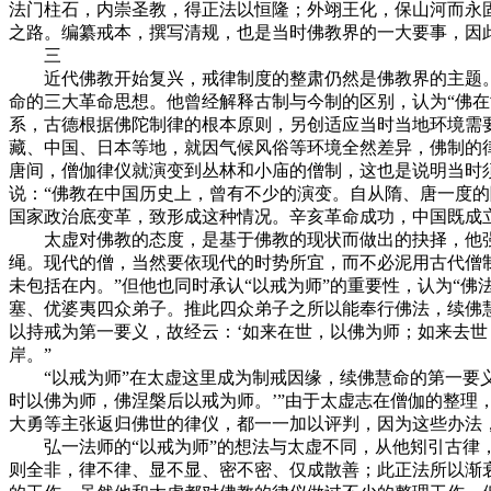
法门柱石，内崇圣教，得正法以恒隆；外翊王化，保山河而永
之路。编纂戒本，撰写清规，也是当时佛教界的一大要事，因此
三
近代佛教开始复兴，戒律制度的整肃仍然是佛教界的主题。“
命的三大革命思想。他曾经解释古制与今制的区别，认为“佛
系，古德根据佛陀制律的根本原则，另创适应当时当地环境需
藏、中国、日本等地，就因气候风俗等环境全然差异，佛制的
唐间，僧伽律仪就演变到丛林和小庙的僧制，这也是说明当时
说：“佛教在中国历史上，曾有不少的演变。自从隋、唐一度
国家政治底变革，致形成这种情况。辛亥革命成功，中国既成
太虚对佛教的态度，是基于佛教的现状而做出的抉择，他强调
绳。现代的僧，当然要依现代的时势所宜，而不必泥用古代僧
未包括在内。”但他也同时承认“以戒为师”的重要性，认为“
塞、优婆夷四众弟子。推此四众弟子之所以能奉行佛法，续佛
以持戒为第一要义，故经云：‘如来在世，以佛为师；如来去
岸。”
“以戒为师”在太虚这里成为制戒因缘，续佛慧命的第一要义
时以佛为师，佛涅槃后以戒为师。’”由于太虚志在僧伽的整理
大勇等主张返归佛世的律仪，都一一加以评判，因为这些办法
弘一法师的“以戒为师”的想法与太虚不同，从他矧引古律，
则全非，律不律、显不显、密不密、仅成散善；此正法所以渐