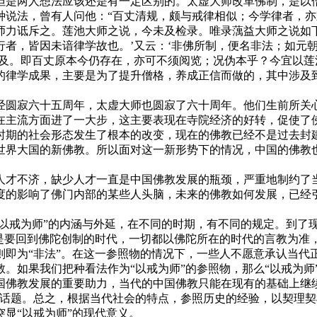
但是两人想法应该还是有一定区别的。太虚大师改革佛制，是以
说法，曾有人问他：“百丈清规，颇与戒律相似；今学律者，亦
师力诋斥之。莲池大师之说，今未及检录。唯录蕅益大师之说如
者，皆因未谙律学故也。’又云：‘非佛所制，便名非法；如元朝
未及。即百丈原本今仍存在，亦可不须阅览；况伪本乎？今宜以莲
的律学成果，主要是为了提升僧格，养成正信而做的，其中涉及
圆寂六十五周年，太虚大师也圆寂了六十周年。他们生前所关心
在主流方面进了一大步，这主要表现在寺院经济的好转，促使了
时期的社会形态发生了根本的改变，现在的佛教已经不是过去封
世界大国的新佛教。所以面对这一新形势下的情况，中国的佛教也
才不济，缺少人才一直是中国佛教发展的瓶颈，严重地制约了当
度的影响了佛门内部的某些人头脑，未来的佛教如何发展，已经引
以戒为师”的内涵与外延，在不同的时期，有不同的规定。到了
就是要回到佛陀创制的时代，一切都以佛陀所在的时代的言教为准
则即为“非法”。在这一参照物的情况下，一些人不愿意承认当代
。如果我们把种看法作为“以戒为师”的参照物，那么“以戒为师
国佛教发展的重要助力，当代的中国佛教只能在现有的基础上继
个话题。总之，根据当代社会的特点，参照历史的经验，以契理
显“以戒为师”的现代意义。