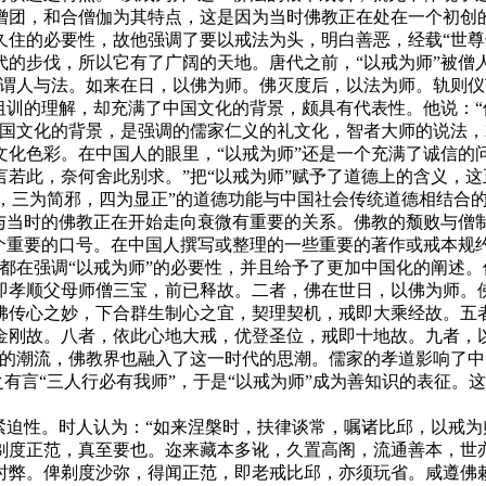
僧团，和合僧伽为其特点，这是因为当时佛教正在处在一个初创
久住的必要性，故他强调了要以戒法为头，明白善恶，经载“世尊
步伐，所以它有了广阔的天地。唐代之前，“以戒为师”被僧人们
，谓人与法。如来在日，以佛为师。佛灭度后，以法为师。轨则仪
祖训的理解，却充满了中国文化的背景，颇具有代表性。他说：
国文化的背景，是强调的儒家仁义的礼文化，智者大师的说法，就
化色彩。在中国人的眼里，“以戒为师”还是一个充满了诚信的
若此，奈何舍此别求。”把“以戒为师”赋予了道德上的含义，
信，三为简邪，四为显正”的道德功能与中国社会传统道德相结合
当时的佛教正在开始走向衰微有重要的关系。佛教的颓败与僧
个重要的口号。在中国人撰写或整理的一些重要的著作或戒本规约
都在强调“以戒为师”的必要性，并且给予了更加中国化的阐述。
即孝顺父母师僧三宝，前已释故。二者，佛在世日，以佛为师。
佛传心之妙，下合群生制心之宜，契理契机，戒即大乘经故。五
金刚故。八者，依此心地大戒，优登圣位，戒即十地故。九者，
的潮流，佛教界也融入了这一时代的思潮。儒家的孝道影响了中
之有言“三人行必有我师”，于是“以戒为师”成为善知识的表征。这
迫性。时人认为：“如来涅槃时，扶律谈常，嘱诸比邱，以戒为
剃度正范，真至要也。迩来藏本多讹，久置高阁，流通善本，世
时弊。俾剃度沙弥，得闻正范，即老戒比邱，亦须玩省。咸遵佛