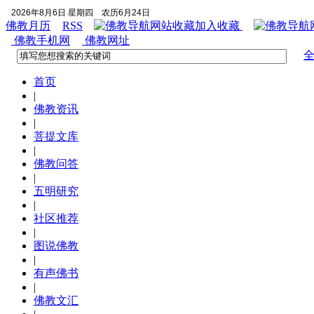
2026年8月6日 星期四
农历6月24日
佛教月历
RSS
加入收藏
佛教手机网
佛教网址
首页
|
佛教资讯
|
菩提文库
|
佛教问答
|
五明研究
|
社区推荐
|
图说佛教
|
有声佛书
|
佛教文汇