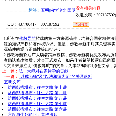
没有相关内容
标签：
五明
|
佛学论文
|
因明
欢迎投稿：307187592@q
QQ：437786417 307187592
在线投稿
1.所有在
佛教导航
转载的第三方来源稿件，均符合国家相关法
源的知识产权和著作权诉求。但是，佛教导航不对其关键事实
源稿件的观点正确性提出批评；
2.佛教导航欢迎广大读者踊跃投稿，佛教导航将优先发布高
者确认修改稿后，才会正式发布。如果作者希望披露自己的联
3.文章来源注明“佛教导航”的文章，为本站编辑组原创文章
上一篇：
弘一大师对在家律学的贡献
下一篇：
“以戒为师”及“以法和律为师”的关系略析
五明文库
益西彭措堪布：往生之路 第十讲
益西彭措堪布：往生之路 第九讲
益西彭措堪布：往生之路 第八讲
益西彭措堪布：往生之路 第七讲
益西彭措堪布：往生之路 第六讲
六度与生死轮回：宽严法师