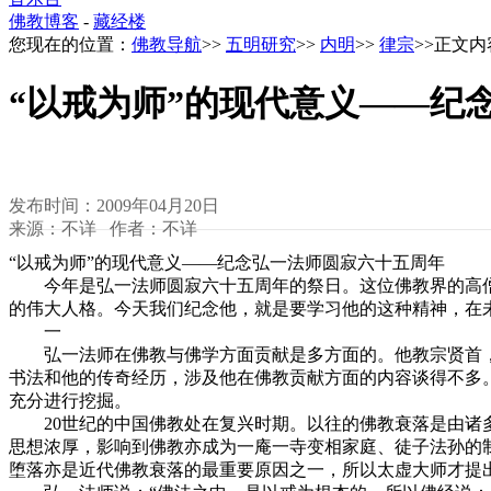
佛教博客
-
藏经楼
您现在的位置：
佛教导航
>>
五明研究
>>
内明
>>
律宗
>>正文内
“以戒为师”的现代意义——纪
发布时间：2009年04月20日
来源：不详 作者：不详
“以戒为师”的现代意义——纪念弘一法师圆寂六十五周年
今年是弘一法师圆寂六十五周年的祭日。这位佛教界的高僧
的伟大人格。今天我们纪念他，就是要学习他的这种精神，在
一
弘一法师在佛教与佛学方面贡献是多方面的。他教宗贤首，
书法和他的传奇经历，涉及他在佛教贡献方面的内容谈得不多
充分进行挖掘。
20世纪的中国佛教处在复兴时期。以往的佛教衰落是由诸多
思想浓厚，影响到佛教亦成为一庵一寺变相家庭、徒子法孙的
堕落亦是近代佛教衰落的最重要原因之一，所以太虚大师才提