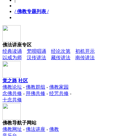
|
/ 佛教专题列表 /
佛法讲座专区
经典读诵
梵呗唱诵
经论次第
初机开示
以戒为师
汉传讲法
藏传讲法
南传讲法
觉之路 社区
佛教论坛
-
佛教群组
-
佛教家园
念佛共修
-
拜佛共修
-
经咒共修
-
十念共修
佛教导航子网站
佛教网址
-
佛法讲座
-
佛教
音乐台