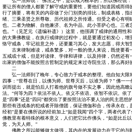
弘一法师说：“佛法之中，是以戒为根本的，所以佛经说：‘
要让所有的僧人都要了解守戒的重要性，要他们知道因戒而得
行了摘要，将有关的内容做了分门别类的排比，制成表格，指
绪、三乘圣贤之所尊敬、历代祖师之所传通。但受之者心有明
也。二者为物解、自他兼济、名为中品、此小菩萨心也。三者
也。”（见芝元《遗编补遗》）这里，他强调了戒律的通用性和
的大乘佛教徒，在执行戒律的过程中，就是要通过初发心，增
恪守戒条，牢记祖意之外，还要薰习其心，发大志愿，得大智
古来律制难读，戒条繁多，对一般的僧人来说，既使要看一
五戒或十戒，但是对读律、学律和讲律，以及持律，仍然还有
出家的僧伽不能按照古哲制定的规定来过寺院生活，那么再好
二
弘一法师到了晚年，专心致力于戒本的整理。他自知大限将到
四事：“世尊在日，以佛为师。世尊灭后，以谁为师？” 佛一
训而提出，就是怕后人打着他的旗号做不实之事，因此他高瞻
法。“何等为四？依法不依人。依义不依语。依智不依识。依了
是“四事”还是“四问”都突出了要按照法治不要人治的民主思想
那些有违戒条的犯戒者开除僧团，保证僧伽和合，传承永在，是
经初”是要在佛所说的经前加上“如是我闻”四个字，两者代表
佛教里有着特殊的根本意义，人们把它比作佛头，“如是比丘以
觉，为天人师。”
佛教之所以能够做大做强，其内在的发展动力在于它的与时俱