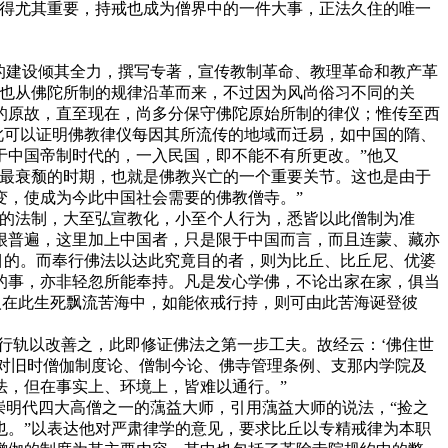
看得尤其重要，持戒也成为僧界中的一件大事，正法久住的唯一
的建设倾其全力，撰写专著，宣传教制革命、教理革命和教产革
，也从佛陀所制的规律沿革而来，不过因为风尚俗习不同的关
的原故，直至现在，尚多分保守佛陀原始所制的律仪；惟传至西
此可以证明佛教律仪每因其所流传的地域而迁易，如中国的隋、
于中国帝制时代的，一入民国，即不能不有所更改。”他又
教最衰颓的时期，也就是佛教兴亡的一个重要关节。这也是由于
变，使成为今此中国社会需要的佛教僧寺。”
的法制，大至弘宣教化，小至个人行为，悉皆以此僧制为准
很普遍，这里加上中国者，只是限于中国而言，而且连蒙、藏亦
目的。而奉行佛法以达此究竟目的者，则为比丘、比丘尼、优婆
的事，亦非轻忽所能奉持。凡是发心学佛，不论出家在家，俱当
人在此生死飘流苦海中，如能依戒行持，则可由此苦海诞登彼
行轨以改善之，此即修证佛法之第一步工夫。故经云：‘佛住世
“对旧时僧伽制度论、僧制今论、佛寺管理条例、支那内学院及
法，但在事实上、环境上，皆难以通行。”
明代四大高僧之一的蕅益大师，引用蕅益大师的说法，“捡之
也。”以表达他对严肃律学的意见，要求比丘以专精戒律为本职