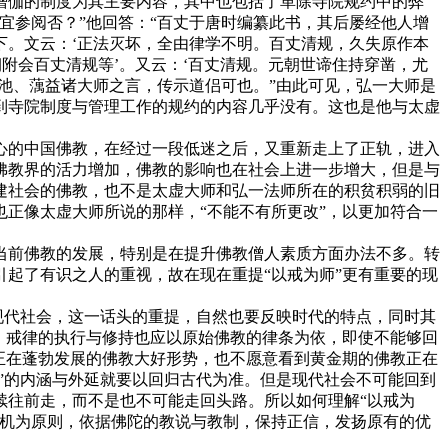
僧伽的制度为其主要内容，其中也包括了革除寺院规约中的弊
宜参阅否？”他回答：“百丈于唐时编纂此书，其后屡经他人增
下。文云：‘正法灭坏，全由律学不明。百丈清规，久失原作本
附会百丈清规等’。又云：‘百丈清规。元朝世谛住持穿凿，尤
池、蕅益诸大师之言，传示道侣可也。”由此可见，弘一大师是
到寺院制度与管理工作的规约的内容几乎没有。这也是他与太虚
的中国佛教，在经过一段低迷之后，又重新走上了正轨，进入
佛教界的活力增加，佛教的影响也在社会上进一步增大，但是与
建社会的佛教，也不是太虚大师和弘一法师所在的积贫积弱的旧
正像太虚大师所说的那样，“不能不有所更改”，以更加符合一
前佛教的发展，特别是在提升佛教僧人素质方面办法不多。转
起了有识之人的重视，故在现在重提“以戒为师”更有重要的现
现代社会，这一话头的重提，自然也要反映时代的特点，同时其
，戒律的执行与修持也应以原始佛教的律条为依，即使不能够回
正在蓬勃发展的佛教大好形势，也不愿意看到黄金期的佛教正在
”的内涵与外延就要以回归古代为准。但是现代社会不可能回到
续往前走，而不是也不可能走回头路。所以如何理解“以戒为
契机为原则，依据佛陀的教说与教制，保持正信，发扬原有的优