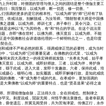
的上升时期，对僧团的管理与僧人之间的团结是整个僧伽主要工
告曰：我涅槃后，以戒为师，断一切恶，修一切善。”
强调的更多的是它的根本性。“以戒为师”的“师”已经有了轨
范，依戒法故。别解脱戒，为汝等师。”隋朝智者大师是中国佛
“佛之遗嘱，以戒为师。师训七支，弟子奉行，莫令污染。仁让
是这种以“礼”为其特色，有“和”特点的学说。在这个说法里
问题，亦即“佛在世时，以佛为师。佛灭度后，以戒为师。不能
这正是中国佛教社会讲道德伦理的一个鲜明特点之一，也是印度
的契合点。
制和戒律不严有必然的联系，强调戒律正范的必要性，成为当时
中，“以戒为师”已经屡屡见诸，在佛教的仪式里，“以戒为
像明末四大高僧之一的袾宏禅师就发隐：“夫孝名为戒，始乎孝
佛灭度后，以戒为师。戒即好师故。三者，以戒为伴，将护身
者，繇于此戒，进入大道，发即十发趣故。六者，保持此戒，培
以戒摄心，顿明心地，如实履践，戒即开解修行故。是知此戒统
国的佛教，“孝”成为整个戒的代名。在孝戒中，更加强调的
是大乘佛教“以戒为师”的重要特点，也是“贤圣道果”必得之途
师。所谓续僧伽命脉，正法得久住，全在持戒也。然制律之
亦罕见。剃度说戒，閴寂无闻，何怪乎佛法衰微也。兹者幸获真
敕，毋使遗忘，所冀见闻受持，共为苦海津梁。传佛正行，永作