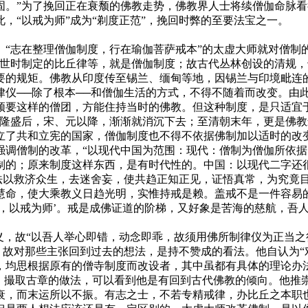
固。”为了挽回正在衰颓的佛教走势，佛教界人士将续僧伽命脉
，“以戒为师”成为“剃度正范”，挽回时弊的至要法宝之一。
志在整理僧伽制度，行在瑜伽菩萨戒本”的太虚大师就对僧制
在世时制定的比丘律等，就是僧伽制度；故古代丛林创设的清规
要的规矩。佛教从印度传至锡兰、缅甸等地，因锡兰与印境毗连
律仪──除了根本──和僧伽生活的方式，不得不随着而改变。由
须要这样的僧团，方能住持当时的佛教。但这种制度，是只适宜
的隆盛后，宋、元以降，渐渐就消沉下去；至清朝末年，更是佛
立了共和立宪的国家，僧伽制度也不得不依据佛制加以适时的改
僧制的改革，“以现代中国为范围：现代：僧制为僧伽所依据
制的；原来制度这样东西，是有时代性的。中国：以现代二字还
佛法以救济众生，去迷舍妄，使共趋正知正见，证悟真常，为究竟
慧命，使大乘教义日趋光明，实惟持戒是赖。盖戒不是一件容易
世，以戒为师’。戒是成佛证道的阶梯，又好象是苦海的慈航，吾
，故“以吾人举心即错，动念即乖，故须用佛所制律仪为正当之
，故对那些主张回到过去的想法，是持不赞成的看法。他自认为
，均思根据原有的僧寺制度而改设者，其中虽都有具体的理论办
撮取古章的做法，可以看到他是有回到古代佛教的倾向。他推崇
衰，而末运所以不振。有志之士，不若专精戒律，办比丘之本职