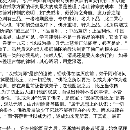
犯更为难。”弘一法师看到持戒对佛教发展的重要作用，所以他
师在戒学方面的研究最大的成果是整理了南山律宗的戒本，并进
古德对律制的说明，如“夫戒者、截苦海之舟航、发万善之端
心则有三品。一者唯期脱苦、专求自利、名为下品、此二乘心
萨心也。审知初受但发中下、佛开重增、转为上品。此所谓增戒
所谓的“戒三品”中，下品自利，；中品兼济；上品利他。中国
品境界。由是可见，学习律制并不是一件容易的事情，它除了要
卷第十九云：“以戒为梯，升无上慧堂正法阁者，必有是处。”
了。虽然后来的僧人根据佛陀的教法制定了佛门的根本戒——
清规一类的寺院规约。法赖人弘，清规还是要人来执行的，如果
来整理古德的律制，其心昭昭，用意深远。
。“以戒为师”是佛的遗教，经载佛在临灭度前，弟子阿难请问
摈恶性比丘，四一切经初。”佛陀之所以要把“以戒为师”作为遗
庭训。佛在离世前还告诫弟子，在他圆寂之后，比丘当依四
是为了防止后人滥用他的权威，而做出种种不妥的事情。不管
要性。“以戒为师”代表了佛陀，是佛宝；“默摈恶性比丘”是将
，观法无我，由此能除常等四倒。”属于思想上的认识；“一切
展的根本，佛教发展缺少了它就不能有现在的今天。所以戒律在
” 而“菩萨世世以戒为行，遂成如来无所著、正真道、最正
这一特点，它在佛陀圆寂之后，不断地被后来者强调，始终显现