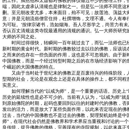
的工作。虽然他和太虚都对佛教的律仪做过不少的整理工作，
端，因此太虚承认清规也是律制之一。但是弘一法师不同意这种
删。至元朝改变尤多，本来面目，殆不可见；故莲池、蕅益大
意；并是元朝流俗僧官住持，杜撰增饰，文理不通。今人有奉行
为可耻。’按律宗诸书，浩如烟海。吾人尽形学之，尚苦力有
否认百丈清规这类寺院最通用的清规的通识。弘一大师所研究
大师的不同之处。
时间过得很快，转瞬间一百年就过去了，而弘一法师也已经
新时期的黄金时代。新时期的佛教较过去以往的佛教，应该说
之而来的也存在一些负面的作用，这也是不可忽视的。由于新
中国佛教，而是一个经过转型时期之后的在市场经济影响下的
个崛起的大国佛教的特点。
又由于当时处于世纪末的佛教正是百废待兴的特殊阶段，人
型期的社会，无论是在观念上还是在具体的操作上，都不同程
实意义。
如何理解当代的“以戒为师”，是一个重要的话语。历史上“
历史的延续性也是必不可少的。当前有人认为，“以戒为师”
到原始佛陀的时期，起码也要回到以往的封建时代的佛教，否
发出的活力，而是放大了某些负面作用，以此来否定现在的佛教
过去，当代的中国佛教也不是过去的佛教，契理契机始终是中
师”，在现代社会仍然是佛教界和学术界应当重视和讨论的一
良传统，提升佛教的僧格，完善现有的寺院规制，以此来真正突