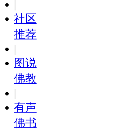
|
社区
推荐
|
图说
佛教
|
有声
佛书