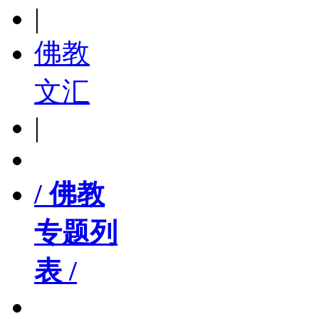
|
佛教
文汇
|
/ 佛教
专题列
表 /