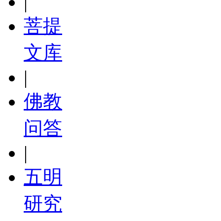
|
菩提
文库
|
佛教
问答
|
五明
研究