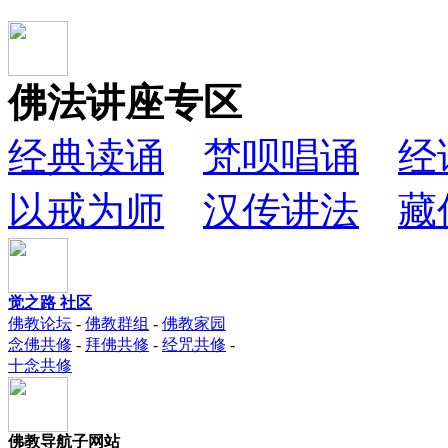
佛法讲座专区
经典读诵
梵呗唱诵
经
以戒为师
汉传讲法
藏
觉之路 社区
佛教论坛
-
佛教群组
-
佛教家园
念佛共修
-
拜佛共修
-
经咒共修
-
十念共修
佛教导航子网站