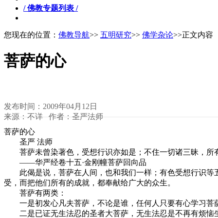
/ 佛教专题列表 /
您现在的位置：
佛教导航
>>
五明研究
>>
佛学杂论
>>正文内容
菩萨的心
发布时间：2009年04月12日
来源：不详 作者：圣严法师
菩萨的心
圣严 法师
菩萨未曾染著色，受想行识亦如是；不住一切诸三昧，所
——华严经卷十五·金刚幢菩萨回向品
此偈是说，菩萨在人间，也和我们一样；有色受想行识等五
受，而把他们所有的成就，都奉献给广大的众生。
菩萨有两类：
一是初发心凡夫菩萨，不论是谁，任何人只要有心学习菩萨
二是已证无生法忍的圣者大菩萨，无生法忍是不再有烦恼生