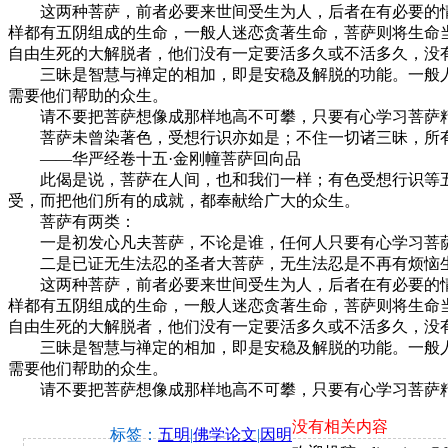
这两种菩萨，前者必要来世间受生为人，后者在有必要的情
样都有五阴组成的生命，一般人迷恋贪著生命，菩萨则将生命
自由生死的大解脱者，他们没有一定要活多久或不活多久，没
三昧是智慧与禅定的相加，即是安稳及解脱的功能。一般人
需要他们帮助的众生。
请不要把菩萨想像成那样地高不可攀，只要有心学习菩萨精
菩萨未曾染著色，受想行识亦如是；不住一切诸三昧，所
——华严经卷十五·金刚幢菩萨回向品
此偈是说，菩萨在人间，也和我们一样；有色受想行识等五
受，而把他们所有的成就，都奉献给广大的众生。
菩萨有两类：
一是初发心凡夫菩萨，不论是谁，任何人只要有心学习菩萨
二是已证无生法忍的圣者大菩萨，无生法忍是不再有烦恼生
这两种菩萨，前者必要来世间受生为人，后者在有必要的情
样都有五阴组成的生命，一般人迷恋贪著生命，菩萨则将生命
自由生死的大解脱者，他们没有一定要活多久或不活多久，没
三昧是智慧与禅定的相加，即是安稳及解脱的功能。一般人
需要他们帮助的众生。
请不要把菩萨想像成那样地高不可攀，只要有心学习菩萨精
没有相关内容
标签：
五明
|
佛学论文
|
因明