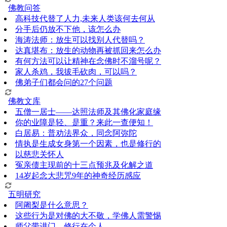
佛教问答
高科技代替了人力,未来人类该何去何从
分手后仍放不下他，该怎么办
海涛法师：放生可以找别人代替吗？
达真堪布：放生的动物再被抓回来怎么办
有何方法可以让精神在念佛时不溜号呢？
家人杀鸡，我拔毛砍肉，可以吗？
佛弟子们都会问的27个问题
佛教文库
五僧一居士——达照法师及其佛化家庭缘
你的业障是轻、是重？来此一查便知！
白居易：普劝法界众，同念阿弥陀
情执是生成女身第一个因素，也是修行的
以慈悲关怀人
冤亲债主现前的十三点预兆及化解之道
14岁起念大悲咒9年的神奇经历感应
五明研究
阿阇梨是什么意思？
这些行为是对佛的大不敬，学佛人需警惕
师父带进门，修行在个人