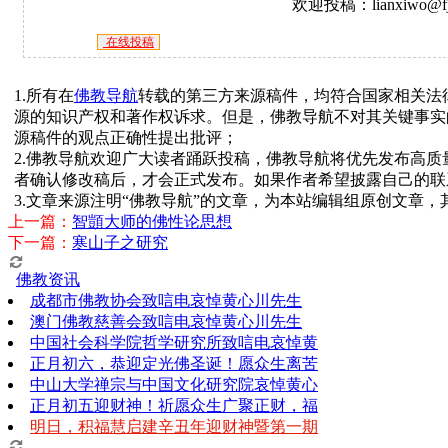
欢迎投稿：lianxiwo@fj
在线投稿
1.所有在
佛教导航
转载的第三方来源稿件，均符合国家相关法
源的知识产权和著作权诉求。但是，佛教导航不对其关键事实
源稿件的观点正确性提出批评；
2.佛教导航欢迎广大读者踊跃投稿，佛教导航将优先发布高
者确认修改稿后，才会正式发布。如果作者希望披露自己的联
3.文章来源注明“佛教导航”的文章，为本站编辑组原创文章
上一篇：
智顗大师的佛性论思想
下一篇：
寒山子之研究
佛教资讯
成都市佛教协会致唁电哀悼黄心川先生
澳门佛教慈善会致唁电哀悼黄心川先生
中国社会科学院哲学研究所致唁电哀悼黄
正月初六，恭迎定光佛圣诞！愿众生离苦
中山大学禅宗与中国文化研究院哀悼黄心
正月初五迎财神！祈愿众生广聚正财，福
明日，积福慧启建辛丑年迎财神暨第一期