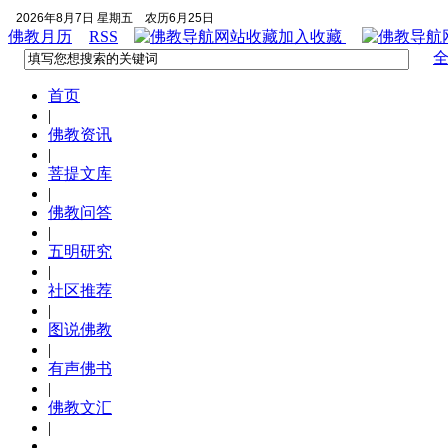
2026年8月7日 星期五
农历6月25日
佛教月历
RSS
加入收藏
首页
|
佛教资讯
|
菩提文库
|
佛教问答
|
五明研究
|
社区推荐
|
图说佛教
|
有声佛书
|
佛教文汇
|