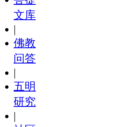
文库
|
佛教
问答
|
五明
研究
|