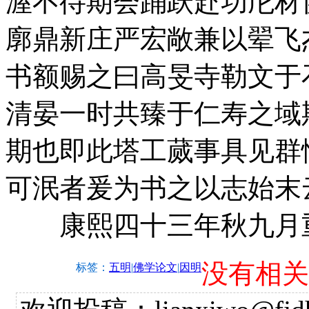
渥不待期会踊跃赴功庀材
廓鼎新庄严宏敞兼以翚飞
书额赐之曰高旻寺勒文于
清晏一时共臻于仁寿之域
期也即此塔工蒇事具见群
可泯者爰为书之以志始末
康熙四十三年秋九月
没有相关
标签：
五明
|
佛学论文
|
因明