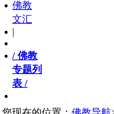
佛教
文汇
|
/ 佛教
专题列
表 /
您现在的位置：
佛教导航