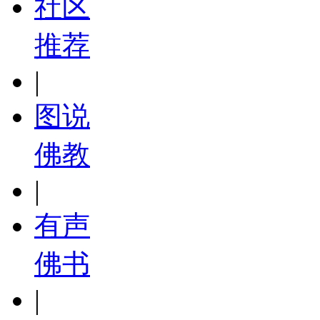
社区
推荐
|
图说
佛教
|
有声
佛书
|