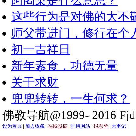
阿阇梨是什么意思？
这些行为是对佛的大不
师父带进门，修行在个
初一吉祥日
新年素食，功德无量
关于求财
兜兜转转，一生何求？
佛教导航@1999- 2016 Fjd
设为首页
|
加入收藏
|
在线投稿
|
护持网站
|
报恩斋
|
大事记
|