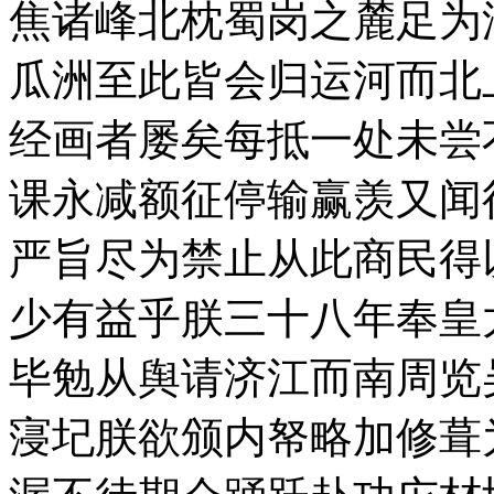
焦诸峰北枕蜀岗之麓足为
瓜洲至此皆会归运河而北
经画者屡矣每抵一处未尝
课永减额征停输赢羡又闻
严旨尽为禁止从此商民得
少有益乎朕三十八年奉皇
毕勉从舆请济江而南周览
寖圮朕欲颁内帑略加修葺