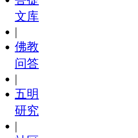
文库
|
佛教
问答
|
五明
研究
|