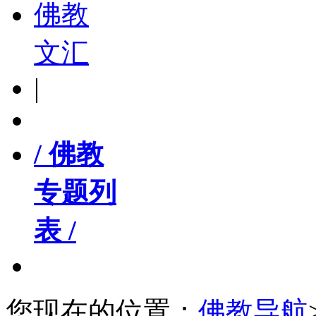
佛教
文汇
|
/ 佛教
专题列
表 /
您现在的位置：
佛教导航