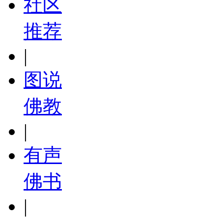
社区
推荐
|
图说
佛教
|
有声
佛书
|