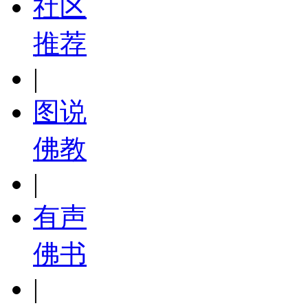
社区
推荐
|
图说
佛教
|
有声
佛书
|