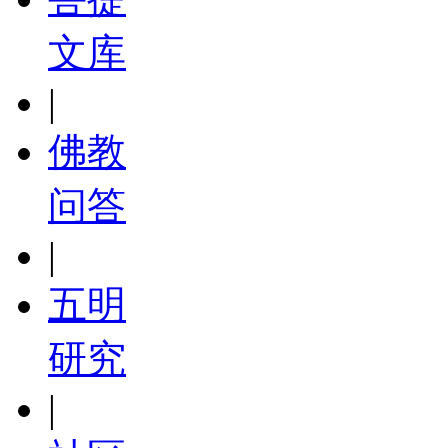
文库
|
佛教
问答
|
五明
研究
|