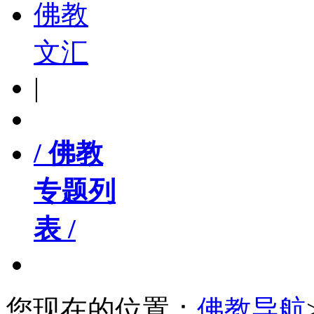
佛教
文汇
|
/ 佛教
专题列
表 /
您现在的位置：
佛教导航