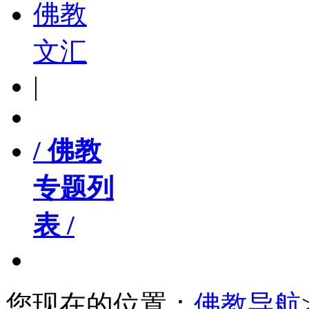
佛教
文汇
|
/ 佛教
专题列
表 /
您现在的位置：
佛教导航