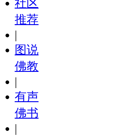
社区
推荐
|
图说
佛教
|
有声
佛书
|