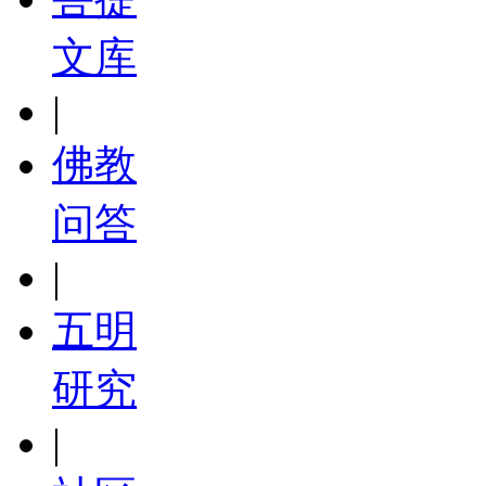
文库
|
佛教
问答
|
五明
研究
|