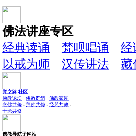
佛法讲座专区
经典读诵
梵呗唱诵
经
以戒为师
汉传讲法
藏
觉之路 社区
佛教论坛
-
佛教群组
-
佛教家园
念佛共修
-
拜佛共修
-
经咒共修
-
十念共修
佛教导航子网站