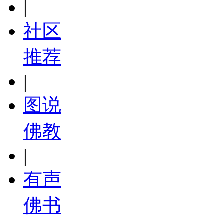
|
社区
推荐
|
图说
佛教
|
有声
佛书