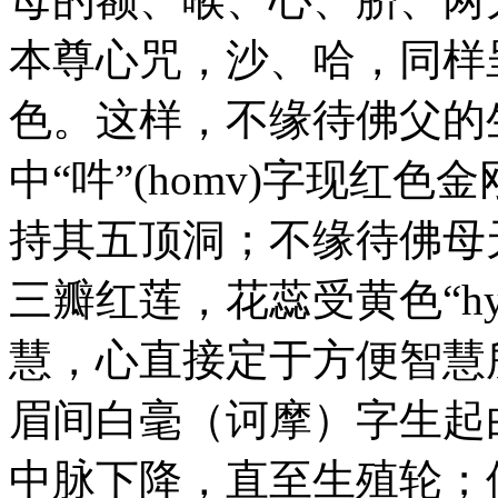
本尊心咒，沙、哈，同样
色。这样，不缘待佛父的
中“吽”(homv)字现红色金
持其五顶洞；不缘待佛母
三瓣红莲，花蕊受黄色“h
慧，心直接定于方便智慧
眉间白毫（诃摩）字生起
中脉下降，直至生殖轮；佛