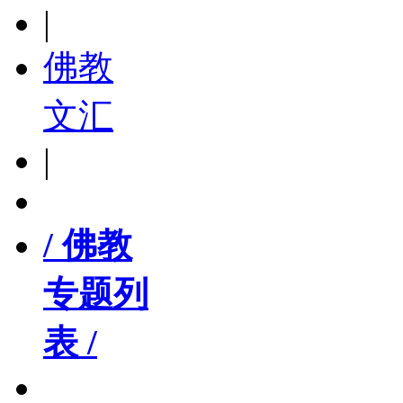
|
佛教
文汇
|
/ 佛教
专题列
表 /