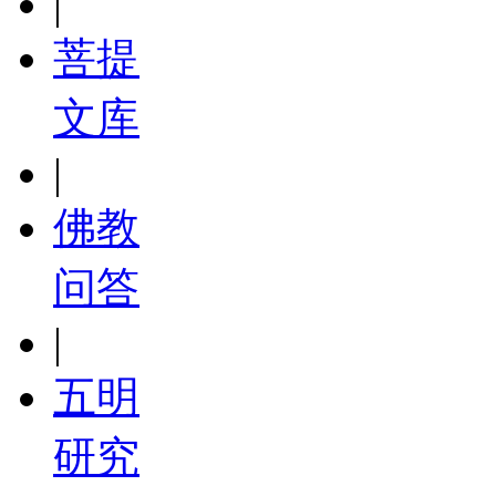
|
菩提
文库
|
佛教
问答
|
五明
研究