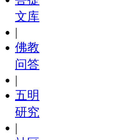
文库
|
佛教
问答
|
五明
研究
|