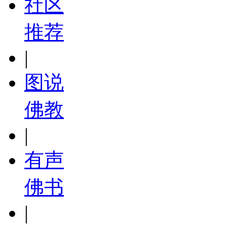
社区
推荐
|
图说
佛教
|
有声
佛书
|