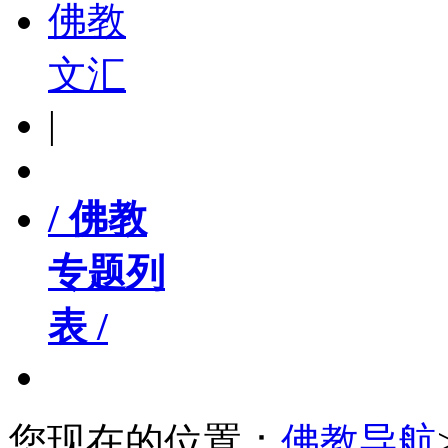
佛教
文汇
|
/ 佛教
专题列
表 /
您现在的位置：
佛教导航