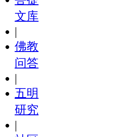
文库
|
佛教
问答
|
五明
研究
|