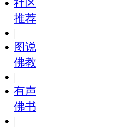
社区
推荐
|
图说
佛教
|
有声
佛书
|