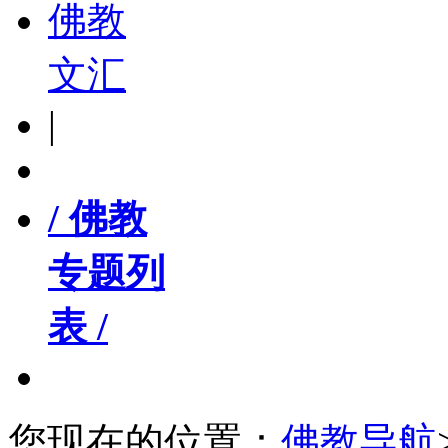
佛教
文汇
|
/ 佛教
专题列
表 /
您现在的位置：
佛教导航