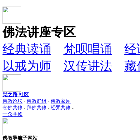
佛法讲座专区
经典读诵
梵呗唱诵
经
以戒为师
汉传讲法
藏
觉之路 社区
佛教论坛
-
佛教群组
-
佛教家园
念佛共修
-
拜佛共修
-
经咒共修
-
十念共修
佛教导航子网站