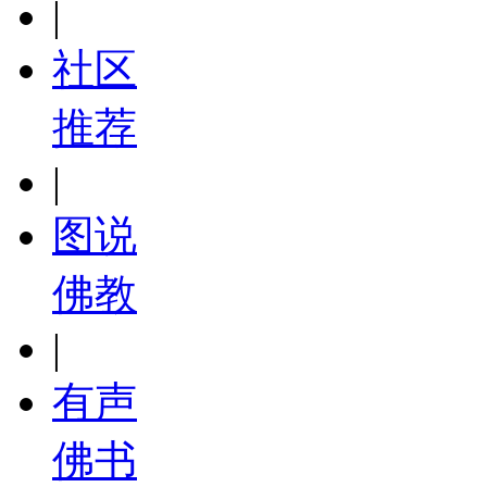
|
社区
推荐
|
图说
佛教
|
有声
佛书