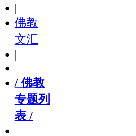
|
佛教
文汇
|
/ 佛教
专题列
表 /