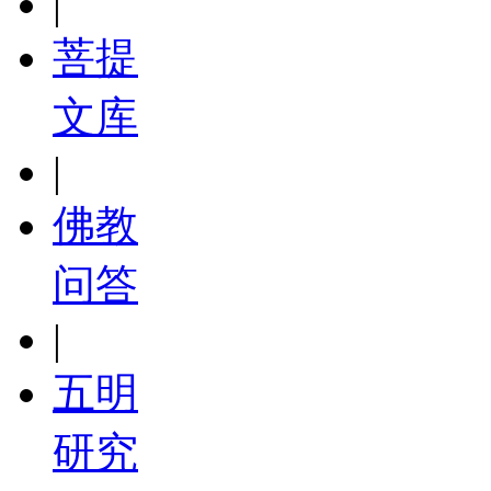
|
菩提
文库
|
佛教
问答
|
五明
研究