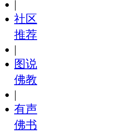
|
社区
推荐
|
图说
佛教
|
有声
佛书