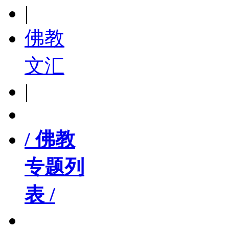
|
佛教
文汇
|
/ 佛教
专题列
表 /