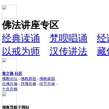
佛法讲座专区
经典读诵
梵呗唱诵
经
以戒为师
汉传讲法
藏
觉之路 社区
佛教论坛
-
佛教群组
-
佛教家园
念佛共修
-
拜佛共修
-
经咒共修
-
十念共修
佛教导航子网站