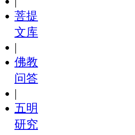
|
菩提
文库
|
佛教
问答
|
五明
研究