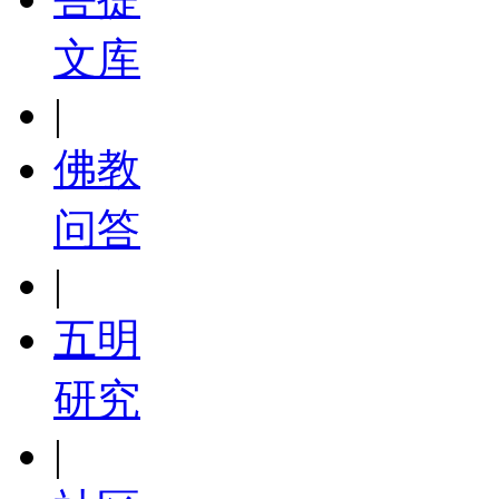
文库
|
佛教
问答
|
五明
研究
|