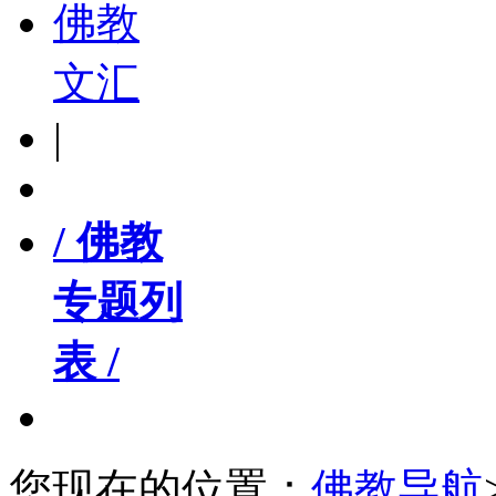
佛教
文汇
|
/ 佛教
专题列
表 /
您现在的位置：
佛教导航