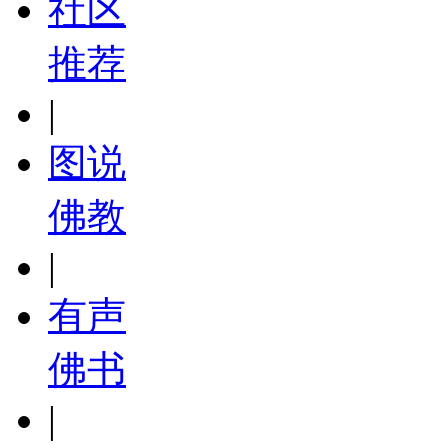
社区
推荐
|
图说
佛教
|
有声
佛书
|