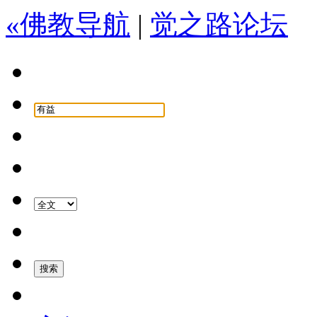
«佛教导航
|
觉之路论坛