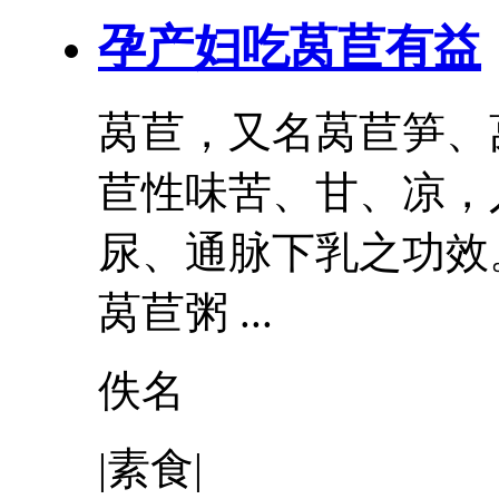
孕产妇吃莴苣
有益
莴苣，又名莴苣笋、
苣性味苦、甘、凉，
尿、通脉下乳之功效
莴苣粥 ...
佚名
|素食|