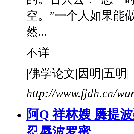
空。”一个人如果能
然...
不详
|佛学论文|因明|五明|
http://www.fjdh.cn/w
阿Q 祥林嫂 羼提
忍辱
波罗蜜