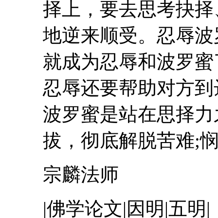
择上，要去思考抉择
地逆来顺受。
忍辱
波
就成为
忍辱
和
波罗蜜
忍辱还要帮助对方到
波罗蜜
是站在思择力
拔，彻底解脱苦难;悯
宗麟法师
|佛学论文|因明|五明|