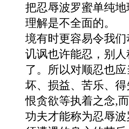
把
忍辱
波罗蜜
单纯地
理解是不全面的
境有时更容易令我们
讥讽也许能忍，别人
了。所以对顺忍也应
坏、损益、苦乐、得
恨贪欲等执着之念,
功夫才能称为
忍辱
波