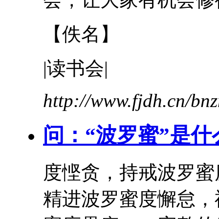
【佚名】
|读书会|
http://www.fjdh.cn/b
问：“
波罗蜜
”是什
度悭贪，持戒
波罗蜜
精进
波罗蜜
度懈怠，