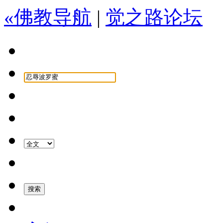
«佛教导航
|
觉之路论坛