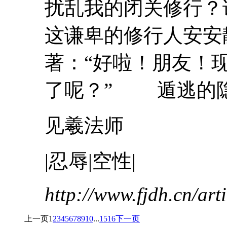
扰乱我的闭关修行？
这谦卑的修行人安安
著：“好啦！朋友！
了呢？” 遁逃的隐士
见羲法师
|
忍辱
|空性|
http://www.fjdh.cn/ar
上一页
1
2
3
4
5
6
7
8
9
10
...
15
16
下一页