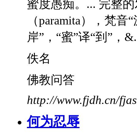
蜜
度愚痴。... 完整
（paramita），梵音
岸”，“蜜”译“到”，&..
佚名
佛教问答
http://www.fjdh.cn/fj
何为
忍辱