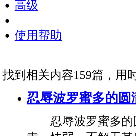
高级
使用帮助
找到相关内容159篇，用时
忍辱
波罗蜜
多的圆
忍辱
波罗蜜
多的