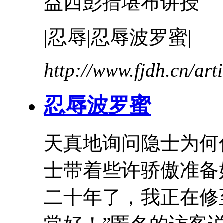
益西彭措堪布讲授
|
忍辱
|
忍辱
波罗蜜
|
http://www.fjdh.cn/ar
忍辱
波罗蜜
天真地询问隐士为何
士带着些许骄傲准备
二十年了，我正在修