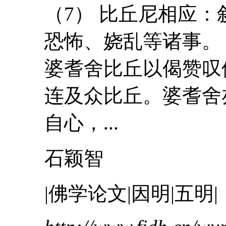
（7） 比丘尼相应
恐怖、娆乱等诸事
婆耆舍
比丘以偈赞叹
连及众比丘。婆耆舍
自心，...
石颖智
|佛学论文|因明|五明|