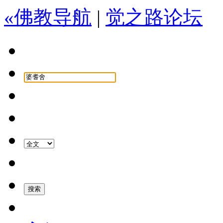
«佛教导航
|
觉之路论坛