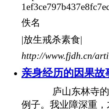
1ef3ce797b437e8fc7ec
佚名
|放生戒杀素食|
http://www.fjdh.cn/ar
亲身
经历
的因果故
庐山东林寺的徐
例子。我业障深重，