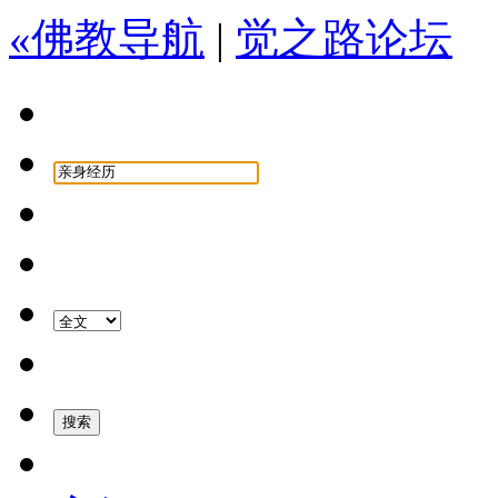
«佛教导航
|
觉之路论坛