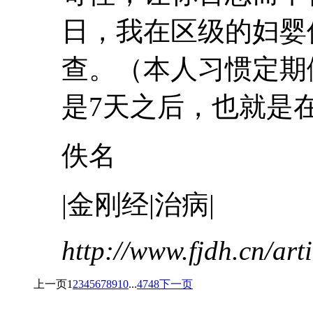
日，我在区级的妇婴
查。（本人习惯定
是7天之后，也就是在7月
佚名
|金刚经|治病|
http://www.fjdh.cn/ar
上一页
1
2
3
4
5
6
7
8
9
10
...
47
48
下一页