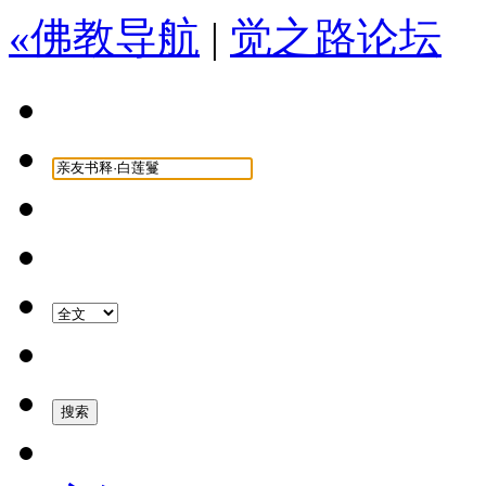
«佛教导航
|
觉之路论坛