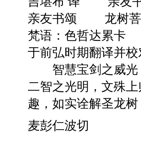
吉堪布 译
亲友
亲友
书颂 龙树菩
梵语：色哲达累卡 
于前弘时期翻译
智慧宝剑之威光
二智之光明，文殊
趣，如实诠解圣
麦彭仁波切