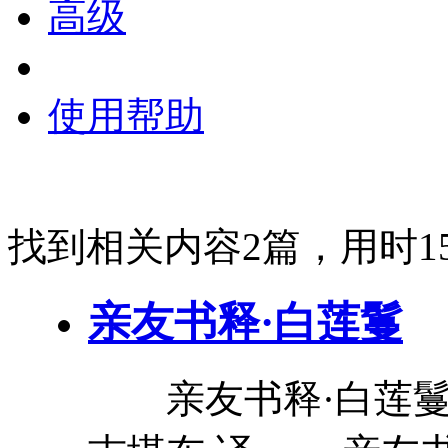
高级
使用帮助
找到相关内容2篇，用时15
亲友
书释
·
白莲
鬘
亲友
书释
·
白莲