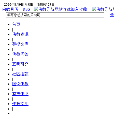
2026年8月9日 星期日
农历6月27日
佛教月历
RSS
加入收藏
首页
|
佛教资讯
|
菩提文库
|
佛教问答
|
五明研究
|
社区推荐
|
图说佛教
|
有声佛书
|
佛教文汇
|